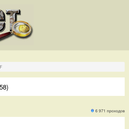
XF
58)
6 971 проходов