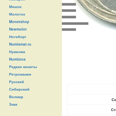
Мешок
Молоток
Monetshop
Newmolot
Нотеборг
Numismat.ru
Нумизма
Numizrus
Редкие монеты
Ретромания
Русский
Сибирский
Волмар
Со
Знак
Ст