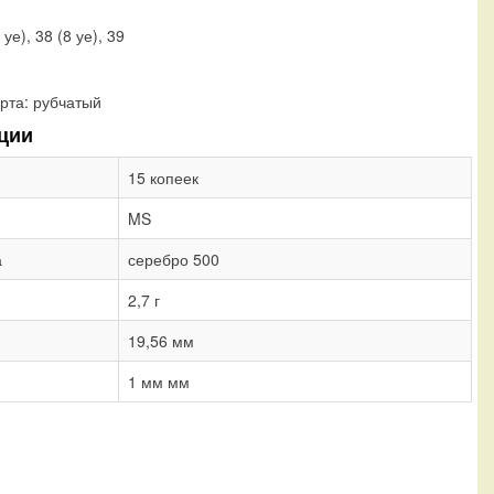
5 уе), 38 (8 уе), 39
рта:
рубчатый
ции
15 копеек
MS
а
серебро 500
2,7 г
19,56 мм
1 мм мм