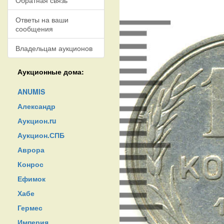
Обратная связь
Ответы на ваши
сообщения
Владельцам аукционов
Аукционные дома:
ANUMIS
Александр
Аукцион.ru
Аукцион.СПБ
Аврора
Конрос
Ефимок
Хабе
Гермес
Империя