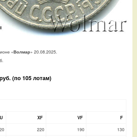
ционе «
Волмар
» 20.08.2025.
б.
уб. (по 105 лотам)
U
XF
VF
F
20
220
190
130