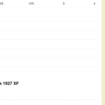
28
105
5
4
к 1927 XF