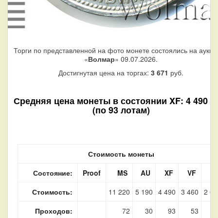
Торги по представленной на фото монете состоялись на аукци
«
Волмар
» 09.07.2026.
Достигнутая цена на торгах:
3 671
руб.
Средняя цена монеты в состоянии XF: 4 490 р
(по 93 лотам)
Стоимость монеты
Состояние:
Proof
MS
AU
XF
VF
Стоимость:
11 220
5 190
4 490
3 460
2 68
Проходов:
72
30
93
53