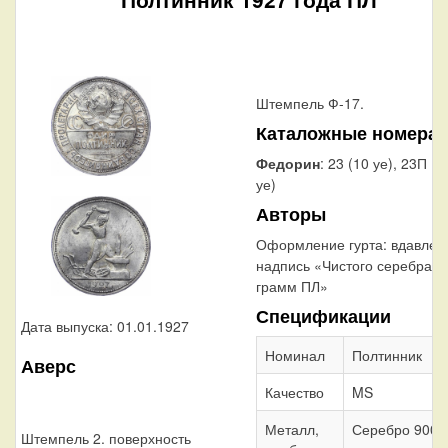
Штемпель Ф-17.
Каталожные номера
Федорин
: 23 (10 уе), 23П (
уе)
Авторы
Оформление гурта:
вдавлен
надпись «Чистого серебра 9
грамм ПЛ»
Спецификации
Дата выпуска: 01.01.1927
Номинал
Полтинник
Аверс
Качество
MS
Металл,
Серебро 900
Штемпель 2. поверхность