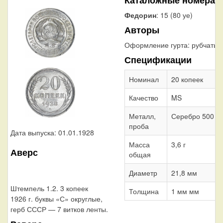
Федорин
: 15 (80 уе)
Авторы
Оформление гурта:
рубчатый
Спецификации
Номинал
20 копеек
Качество
MS
Металл,
Серебро 500
проба
Дата выпуска: 01.01.1928
Масса
3,6 г
Аверс
общая
Диаметр
21,8 мм
Штемпель 1.2. 3 копеек
Толщина
1 мм мм
1926 г. буквы «С» округлые,
герб СССР — 7 витков ленты.