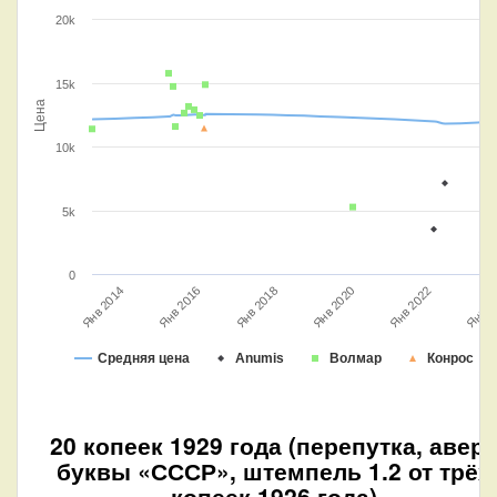
20k
15k
Цена
10k
5k
0
Янв 2016
Янв 2
Янв 2014
Янв 2022
Янв 2020
Янв 2018
Средняя цена
Anumis
Волмар
Конрос
20 копеек 1929 года (перепутка, авер
буквы «СССР», штемпель 1.2 от трёх
копеек 1926 года)