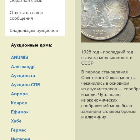
Обратная связь
Ответы на ваши
сообщения
Владельцам аукционов
Аукционные дома:
1928 год - последний год
ANUMIS
выпуска медных монет в
СССР.
Александр
В период становления
Аукцион.ru
Советского Союза монеты
чеканились в основном
Аукцион.СПБ
из двух металлов — серебр
Аврора
и меди. Чуть позже
из экономических
Конрос
соображений медь была
заменена сплавом бронзы
Ефимок
и алюминия.
Хабе
Гермес
Империя