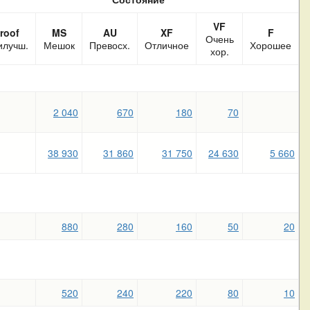
VF
roof
MS
AU
XF
F
Очень
илучш.
Мешок
Превосх.
Отличное
Хорошее
хор.
2 040
670
180
70
38 930
31 860
31 750
24 630
5 660
880
280
160
50
20
520
240
220
80
10