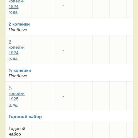
копейки
-
1924
года
2 копейки
Пробные
2
копейки
-
1924
года
½ копейки
Пробные
½
копейки
-
1925
года
Годовой набор
Годовой
набор