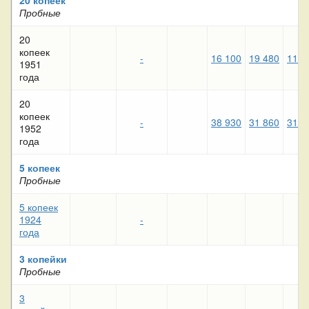
Пробные
20
копеек
-
16 100
19 480
11 8
1951
года
20
копеек
-
38 930
31 860
31 7
1952
года
5 копеек
Пробные
5 копеек
1924
-
года
3 копейки
Пробные
3