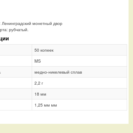
:
Ленинградский монетный двор
рта:
рубчатый.
ции
50 копеек
MS
а
медно-никелевый сплав
2,2 г
18 мм
1,25 мм мм