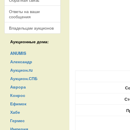
Обратная связь
Ответы на ваши
сообщения
Владельцам аукционов
Аукционные дома:
ANUMIS
Александр
Аукцион.ru
Аукцион.СПБ
Аврора
Со
Конрос
Ст
Ефимок
П
Хабе
Гермес
Империя