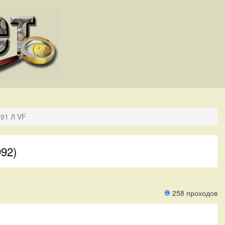
991 Л VF
92)
258 проходов