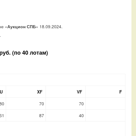
не «
Аукцион СПБ
» 18.09.2024.
.
уб. (по 40 лотам)
U
XF
VF
F
80
70
70
61
87
40