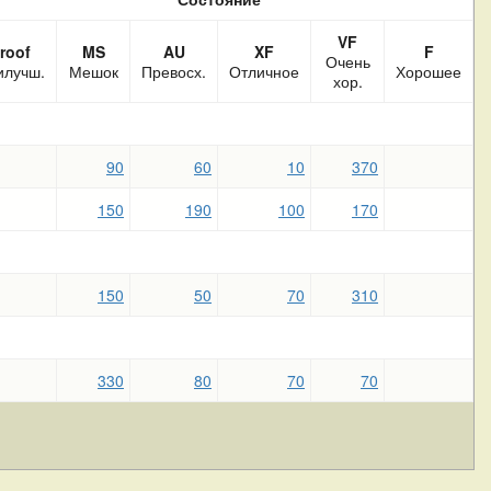
VF
roof
MS
AU
XF
F
Очень
илучш.
Мешок
Превосх.
Отличное
Хорошее
хор.
90
60
10
370
150
190
100
170
150
50
70
310
330
80
70
70