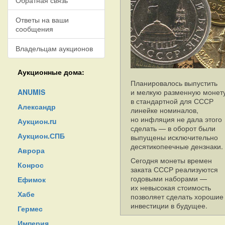
Обратная связь
Ответы на ваши
сообщения
Владельцам аукционов
Аукционные дома:
Планировалось выпустить
ANUMIS
и мелкую разменную монет
в стандартной для СССР
Александр
линейке номиналов,
но инфляция не дала этого
Аукцион.ru
сделать — в оборот были
Аукцион.СПБ
выпущены исключительно
десятикопеечные дензнаки.
Аврора
Сегодня монеты времен
Конрос
заката СССР реализуются
годовыми наборами —
Ефимок
их невысокая стоимость
Хабе
позволяет сделать хорошие
инвестиции в будущее.
Гермес
Империя