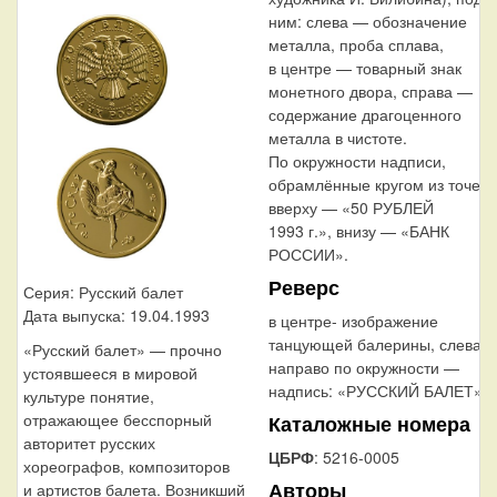
ним: слева — обозначение
металла, проба сплава,
в центре — товарный знак
монетного двора, справа —
содержание драгоценного
металла в чистоте.
По окружности надписи,
обрамлённые кругом из точек:
вверху — «50 РУБЛЕЙ
1993 г.», внизу — «БАНК
РОССИИ».
Реверс
Серия: Русский балет
Дата выпуска: 19.04.1993
в центре- изображение
танцующей балерины, слева
«Русский балет» — прочно
направо по окружности —
устоявшееся в мировой
надпись: «РУССКИЙ БАЛЕТ».
культуре понятие,
отражающее бесспорный
Каталожные номера
авторитет русских
ЦБРФ
: 5216-0005
хореографов, композиторов
Авторы
и артистов балета. Возникший