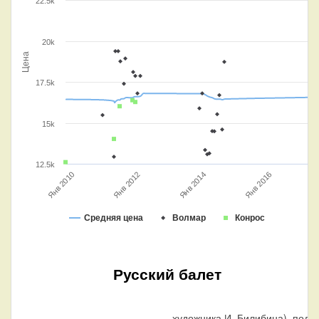
22.5k
20k
Цена
17.5k
15k
12.5k
Янв 2016
Янв 2010
Янв 2014
Янв 2012
Средняя цена
Волмар
Конрос
Русский балет
художника И. Билибина), под