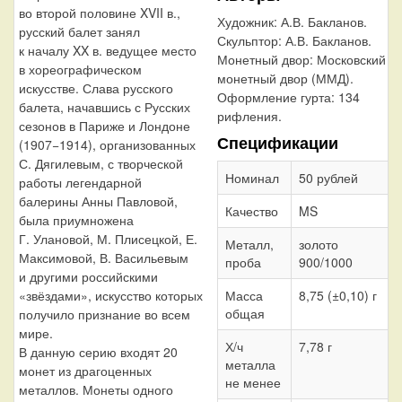
во второй половине XVII в.,
Художник:
А.В. Бакланов.
русский балет занял
Скульптор:
А.В. Бакланов.
к началу XX в. ведущее место
Монетный двор:
Московский
в хореографическом
монетный двор (ММД).
искусстве. Слава русского
Оформление гурта:
134
балета, начавшись с Русских
рифления.
сезонов в Париже и Лондоне
Спецификации
(1907−1914), организованных
С. Дягилевым, с творческой
Номинал
50 рублей
работы легендарной
балерины Анны Павловой,
Качество
MS
была приумножена
Г. Улановой, М. Плисецкой, Е.
Металл,
золото
Максимовой, В. Васильевым
проба
900/1000
и другими российскими
«звёздами», искусство которых
Масса
8,75 (±0,10) г
общая
получило признание во всем
мире.
Х/ч
7,78 г
В данную серию входят 20
металла
монет из драгоценных
не менее
металлов. Монеты одного