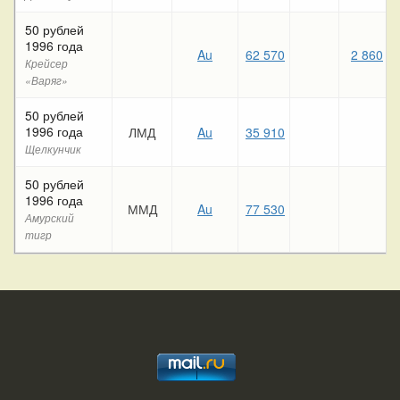
50 рублей
1996 года
Au
62 570
2 860
Крейсер
«Варяг»
50 рублей
1996 года
ЛМД
Au
35 910
Щелкунчик
50 рублей
1996 года
ММД
Au
77 530
Амурский
тигр