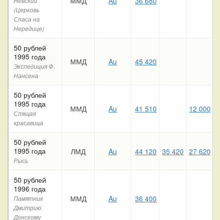
ММД
Au
36 680
Невский
(Церковь
Спаса на
Нередице)
50 рублей
1995 года
ММД
Au
45 420
Экспедиция Ф.
Нансена
50 рублей
1995 года
ММД
Au
41 510
12 000
Спящая
красавица
50 рублей
1995 года
ЛМД
Au
44 120
35 420
27 620
Рысь
50 рублей
1996 года
ММД
Au
36 400
Памятник
Дмитрию
Донскому