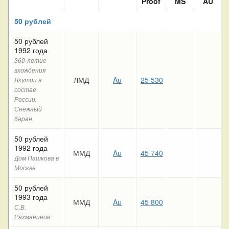
Proof
MS
AU
50 рублей
50 рублей
1992 года
360-летие
вхождения
ЛМД
Au
25 530
Якутии в
состав
России.
Снежный
баран
50 рублей
1992 года
ММД
Au
45 740
Дом Пашкова в
Москве
50 рублей
1993 года
ММД
Au
45 800
С.В.
Рахманинов