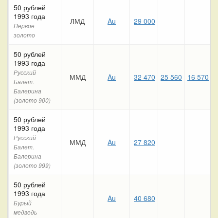
50 рублей
1993 года
ЛМД
Au
29 000
Первое
золото
50 рублей
1993 года
Русский
ММД
Au
32 470
25 560
16 570
4
Балет.
Балерина
(золото 900)
50 рублей
1993 года
Русский
ММД
Au
27 820
Балет.
Балерина
(золото 999)
50 рублей
1993 года
Au
40 680
Бурый
медведь