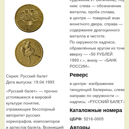
ним: слева — обозначение
металла, проба сплава,
в центре — товарный знак
монетного двора, справа —
содержание драгоценного
металла в чистоте.
По окружности надписи,
обрамлённые кругом из точек:
вверху — «50 РУБЛЕЙ
1993 г.», внизу — «БАНК
РОССИИ».
Реверс
Серия: Русский балет
Дата выпуска: 19.04.1993
в центре- изображение
танцующей балерины, слева
«Русский балет» — прочно
направо по окружности —
устоявшееся в мировой
надпись: «РУССКИЙ БАЛЕТ».
культуре понятие,
отражающее бесспорный
Каталожные номера
авторитет русских
ЦБРФ
: 5216-0005
хореографов, композиторов
Авторы
и артистов балета. Возникший