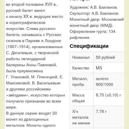
во второй половине XVII в.,
Художник:
А.В. Бакланов.
русский балет занял
Скульптор:
А.В. Бакланов.
к началу XX в. ведущее место
Монетный двор:
Московский
в хореографическом
монетный двор (ММД).
искусстве. Слава русского
Оформление гурта:
134
балета, начавшись с Русских
рифления.
сезонов в Париже и Лондоне
Спецификации
(1907−1914), организованных
С. Дягилевым, с творческой
Номинал
50 рублей
работы легендарной
балерины Анны Павловой,
Качество
MS
была приумножена
Г. Улановой, М. Плисецкой, Е.
Металл,
золото
Максимовой, В. Васильевым
проба
900/1000
и другими российскими
«звёздами», искусство которых
Масса
8,75 (±0,10) г
общая
получило признание во всем
мире.
Х/ч
7,78 г
В данную серию входят 20
металла
монет из драгоценных
не менее
металлов. Монеты одного