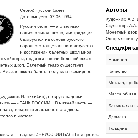
Авторы
Серия: Русский балет
Дата выпуска: 07.06.1994
Художник:
А.В.
Скульптор:
А.А.
Русский балет — это великая
Монетный двор
национальная школа, чьи традиции
Оформление гу
базируются на основе русского
народного танцевального искусства
Специфика
и достижений балетных школ мира.
етмейстеры, педагоги внесли большой вклад
Номинал
летных школ. Балетный театр существует
Качество
ка. Русская школа балета получила всемирное
Металл, проб
Масса общая
художник И. Билибин), по кругу надписи:
 внизу — «БАНК РОССИИ». В нижней части —
Х/ч металла н
плава, товарный знак монетного двора
талла в чистоте.
Диаметр
Толщина
жности — надпись: «РУССКИЙ БАЛЕТ» и цветок.