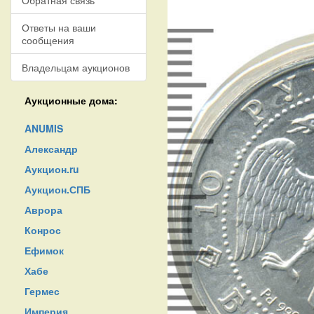
Обратная связь
Ответы на ваши
сообщения
Владельцам аукционов
Аукционные дома:
ANUMIS
Александр
Аукцион.ru
Аукцион.СПБ
Аврора
Конрос
Ефимок
Хабе
Гермес
Империя