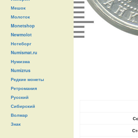
Мешок
Молоток
Monetshop
Newmolot
Нотеборг
Numismat.ru
Нумизма
Numizrus
Редкие монеты
Ретромания
Русский
Сибирский
Волмар
Со
Знак
Ст