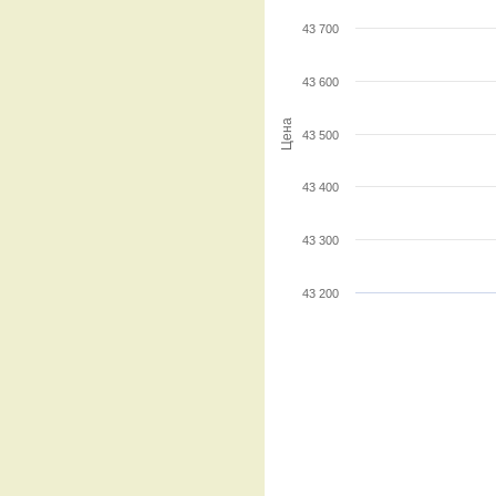
43 700
43 600
Цена
43 500
43 400
43 300
43 200