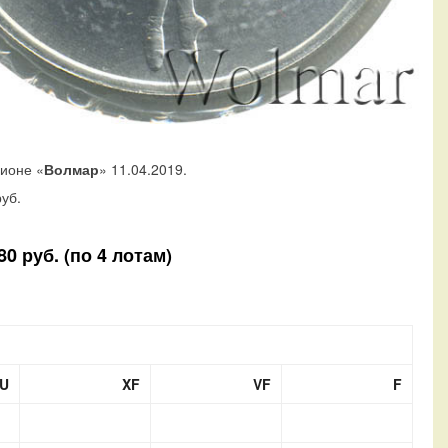
ционе «
Волмар
» 11.04.2019.
уб.
0 руб. (по 4 лотам)
U
XF
VF
F