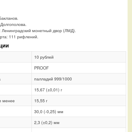
 Бакланов.
 Долгополова.
:
Ленинградский монетный двор (ЛМД).
рта:
111 рифлений.
ции
10 рублей
PROOF
а
палладий 999/1000
15,67 (±0,01) г
е менее
15,55 г
30,0 (-0,25) мм
2,3 (±0,2) мм