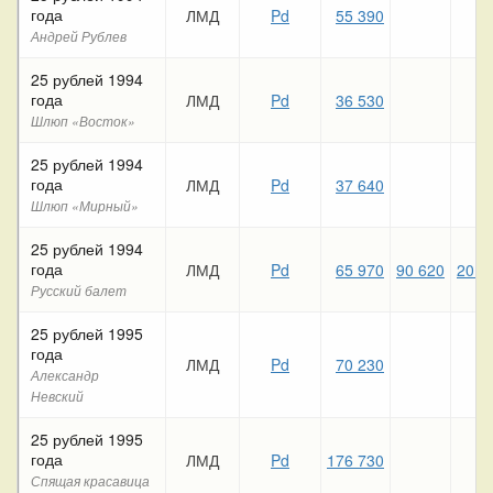
года
ЛМД
Pd
55 390
Андрей Рублев
25 рублей 1994
года
ЛМД
Pd
36 530
Шлюп «Восток»
25 рублей 1994
года
ЛМД
Pd
37 640
Шлюп «Мирный»
25 рублей 1994
года
ЛМД
Pd
65 970
90 620
20 5
Русский балет
25 рублей 1995
года
ЛМД
Pd
70 230
Александр
Невский
25 рублей 1995
года
ЛМД
Pd
176 730
Спящая красавица