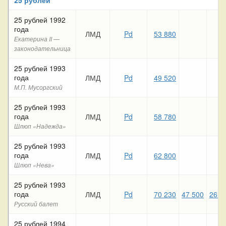
25 рублей 1992
года
ЛМД
Pd
53 880
Екатерина II —
законодательница
25 рублей 1993
года
ЛМД
Pd
49 520
М.П. Мусоргский
25 рублей 1993
года
ЛМД
Pd
58 780
Шлюп «Надежда»
25 рублей 1993
года
ЛМД
Pd
62 800
Шлюп «Нева»
25 рублей 1993
года
ЛМД
Pd
70 230
47 500
26 0
Русский балет
25 рублей 1994