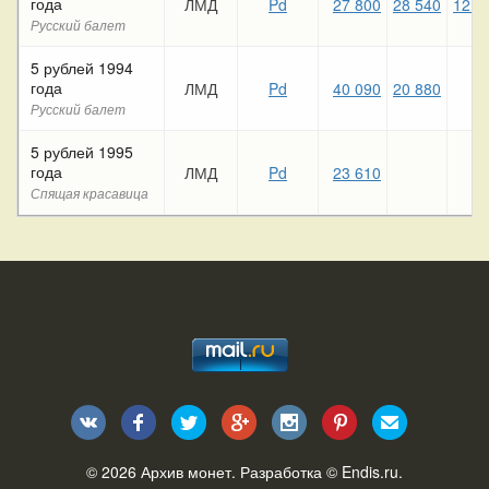
года
ЛМД
Pd
27 800
28 540
12 4
Русский балет
5 рублей 1994
года
ЛМД
Pd
40 090
20 880
Русский балет
5 рублей 1995
года
ЛМД
Pd
23 610
Спящая красавица
© 2026
Архив монет
. Разработка ©
Endis.ru
.