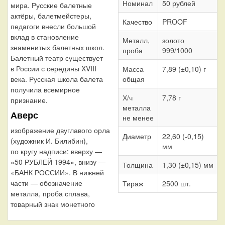
Номинал
50 рублей
мира. Русские балетные
актёры, балетмейстеры,
Качество
PROOF
педагоги внесли большой
вклад в становление
Металл,
золото
знаменитых балетных школ.
проба
999/1000
Балетный театр существует
в России с середины XVIII
Масса
7,89 (±0,10) г
общая
века. Русская школа балета
получила всемирное
Х/ч
7,78 г
признание.
металла
Аверс
не менее
изображение двуглавого орла
Диаметр
22,60 (-0,15)
(художник И. Билибин),
мм
по кругу надписи: вверху —
«50 РУБЛЕЙ 1994», внизу —
Толщина
1,30 (±0,15) мм
«БАНК РОССИИ». В нижней
части — обозначение
Тираж
2500 шт.
металла, проба сплава,
товарный знак монетного