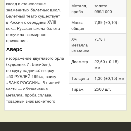
вклад в становление
Металл,
золото
знаменитых балетных школ.
проба
999/1000
Балетный театр существует
в России с середины XVIII
Масса
7,89 (±0,10) г
общая
века. Русская школа балета
получила всемирное
Х/ч
7,78 г
признание.
металла
Аверс
не менее
изображение двуглавого орла
Диаметр
22,60 (-0,15)
(художник И. Билибин),
мм
по кругу надписи: вверху —
«50 РУБЛЕЙ 1994», внизу —
Толщина
1,30 (±0,15) мм
«БАНК РОССИИ». В нижней
части — обозначение
Тираж
2500 шт.
металла, проба сплава,
товарный знак монетного