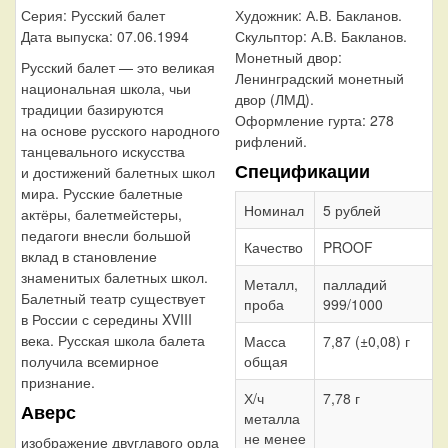
Художник:
А.В. Бакланов.
Серия: Русский балет
Скульптор:
А.В. Бакланов.
Дата выпуска: 07.06.1994
Монетный двор:
Русский балет — это великая
Ленинградский монетный
национальная школа, чьи
двор (ЛМД).
традиции базируются
Оформление гурта:
278
на основе русского народного
рифлений.
танцевального искусства
Спецификации
и достижений балетных школ
мира. Русские балетные
Номинал
5 рублей
актёры, балетмейстеры,
педагоги внесли большой
Качество
PROOF
вклад в становление
знаменитых балетных школ.
Металл,
палладий
Балетный театр существует
проба
999/1000
в России с середины XVIII
века. Русская школа балета
Масса
7,87 (±0,08) г
общая
получила всемирное
признание.
Х/ч
7,78 г
Аверс
металла
не менее
изображение двуглавого орла