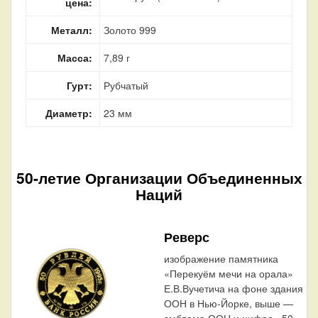
цена:
Металл:
Золото 999
Масса:
7,89 г
Гурт:
Рубчатый
Диаметр:
23 мм
50-летие Организации Объединенных
Наций
Реверс
изображение памятника
«Перекуём мечи на орала»
Е.В.Вучетича на фоне здания
ООН в Нью-Йорке, выше —
эмблема ООН и цифра «50»,