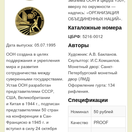
вверху по окружности —
надпись: «ОРГАНИЗАЦИЯ
ОБЪЕДИНЕННЫХ НАЦИЙ».
Каталожные номера
ЦБРФ
: 5216-0012
Авторы
Дата выпуска: 05.07.1995
ООН создана в целях
Художник:
А.В. Бакланов.
поддержания и укрепления
Скульптор:
И.С.Комшилов.
мира и развития
Монетный двор:
Санкт-
сотрудничества между
Петербургский монетный
суверенными государствами.
двор (ЛМД)
Устав ООН разработан
Оформление гурта:
134
представителями СССР,
рифления.
США, Великобритании
Спецификации
и Китая в 1944 г., подписан
представителями 50 стран
Номинал
50 рублей
на конференции в Сан-
Франциско в 1945 г. и
Качество
PROOF
вступил в силу 24 октября