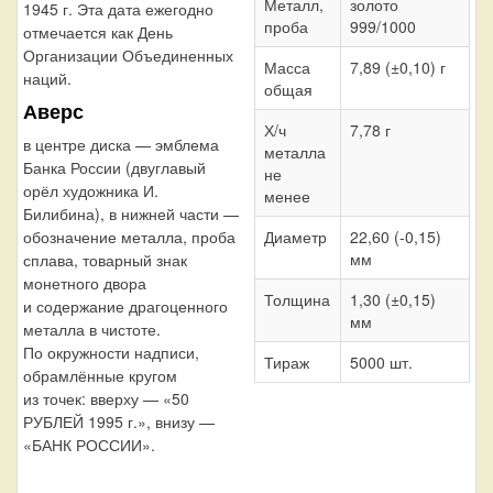
Металл,
золото
1945 г. Эта дата ежегодно
проба
999/1000
отмечается как День
Организации Объединенных
Масса
7,89 (±0,10) г
наций.
общая
Аверс
Х/ч
7,78 г
в центре диска — эмблема
металла
Банка России (двуглавый
не
орёл художника И.
менее
Билибина), в нижней части —
обозначение металла, проба
Диаметр
22,60 (-0,15)
мм
сплава, товарный знак
монетного двора
Толщина
1,30 (±0,15)
и содержание драгоценного
мм
металла в чистоте.
По окружности надписи,
Тираж
5000 шт.
обрамлённые кругом
из точек: вверху — «50
РУБЛЕЙ 1995 г.», внизу —
«БАНК РОССИИ».