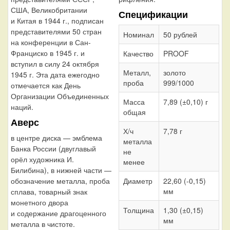
США, Великобритании
Спецификации
и Китая в 1944 г., подписан
представителями 50 стран
Номинал
50 рублей
на конференции в Сан-
Франциско в 1945 г. и
Качество
PROOF
вступил в силу 24 октября
Металл,
золото
1945 г. Эта дата ежегодно
проба
999/1000
отмечается как День
Организации Объединенных
Масса
7,89 (±0,10) г
наций.
общая
Аверс
Х/ч
7,78 г
в центре диска — эмблема
металла
Банка России (двуглавый
не
орёл художника И.
менее
Билибина), в нижней части —
обозначение металла, проба
Диаметр
22,60 (-0,15)
мм
сплава, товарный знак
монетного двора
Толщина
1,30 (±0,15)
и содержание драгоценного
мм
металла в чистоте.