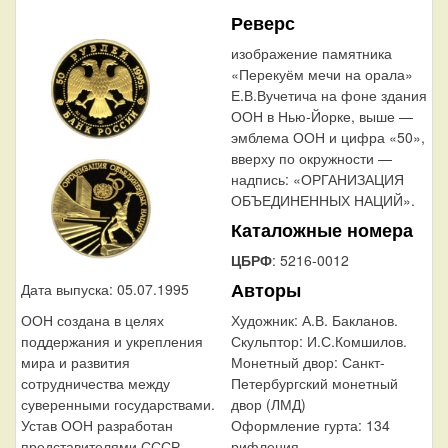
Реверс
изображение памятника
«Перекуём мечи на орала»
Е.В.Вучетича на фоне здания
ООН в Нью-Йорке, выше —
эмблема ООН и цифра «50»,
вверху по окружности —
надпись: «ОРГАНИЗАЦИЯ
ОБЪЕДИНЕННЫХ НАЦИЙ».
Каталожные номера
ЦБРФ
: 5216-0012
Авторы
Дата выпуска: 05.07.1995
ООН создана в целях
Художник:
А.В. Бакланов.
поддержания и укрепления
Скульптор:
И.С.Комшилов.
мира и развития
Монетный двор:
Санкт-
сотрудничества между
Петербургский монетный
суверенными государствами.
двор (ЛМД)
Устав ООН разработан
Оформление гурта:
134
представителями СССР,
рифления.