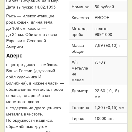
Серия: Сохраним наш мир
Номинал
50 рублей
Дата выпуска: 14.02.1995
Рысь — млекопитающее
Качество
PROOF
рода кошек, длина тела
до 109 см, хвоста —
Металл,
золото
проба
999/1000
до 24 см. Обитает в лесах
Евразии и Северной
Масса
7,89 (±0,10) г
Америки.
общая
Аверс
Х/ч
7,78 г
в центре диска — эмблема
металла
Банка России (двуглавый
не
орёл художника И.
менее
Билибина), в нижней части —
обозначение металла, проба
Диаметр
22,60 (-0,15)
сплава, товарный знак
мм
монетного двора
Толщина
1,30 (±0,15) мм
и содержание драгоценного
металла в чистоте.
Тираж
10000 шт.
По окружности надписи,
обрамлённые кругом