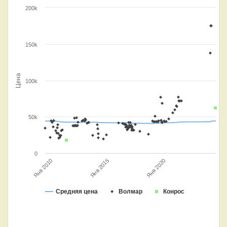
200k
150k
Цена
100k
50k
0
Янв 2020
Янв 2015
Янв 2010
Средняя цена
Волмар
Конрос