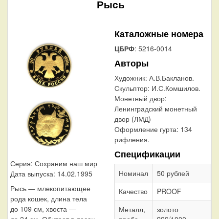
Рысь
Каталожные номера
ЦБРФ
: 5216-0014
Авторы
Художник:
А.В.Бакланов.
Скульптор:
И.С.Комшилов.
Монетный двор:
Ленинградский монетный
двор (ЛМД)
Оформление гурта:
134
рифления.
Спецификации
Серия: Сохраним наш мир
Номинал
50 рублей
Дата выпуска: 14.02.1995
Рысь — млекопитающее
Качество
PROOF
рода кошек, длина тела
до 109 см, хвоста —
Металл,
золото
проба
999/1000