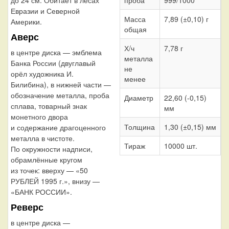
до 24 см. Обитает в лесах
Евразии и Северной
Масса
7,89 (±0,10) г
Америки.
общая
Аверс
Х/ч
7,78 г
в центре диска — эмблема
металла
Банка России (двуглавый
не
орёл художника И.
менее
Билибина), в нижней части —
обозначение металла, проба
Диаметр
22,60 (-0,15)
сплава, товарный знак
мм
монетного двора
Толщина
1,30 (±0,15) мм
и содержание драгоценного
металла в чистоте.
Тираж
10000 шт.
По окружности надписи,
обрамлённые кругом
из точек: вверху — «50
РУБЛЕЙ 1995 г.», внизу —
«БАНК РОССИИ».
Реверс
в центре диска —