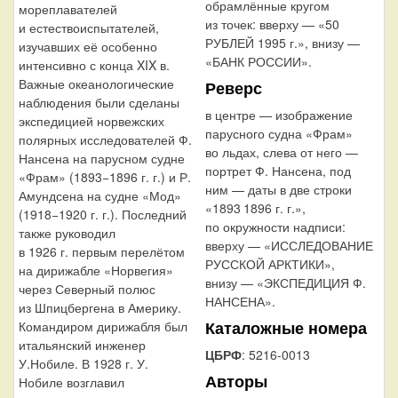
обрамлённые кругом
мореплавателей
из точек: вверху — «50
и естествоиспытателей,
РУБЛЕЙ 1995 г.», внизу —
изучавших её особенно
«БАНК РОССИИ».
интенсивно с конца XIX в.
Важные океанологические
Реверс
наблюдения были сделаны
в центре — изображение
экспедицией норвежских
парусного судна «Фрам»
полярных исследователей Ф.
во льдах, слева от него —
Нансена на парусном судне
портрет Ф. Нансена, под
«Фрам» (1893−1896 г. г.) и Р.
ним — даты в две строки
Амундсена на судне «Мод»
«1893 1896 г. г.»,
(1918−1920 г. г.). Последний
по окружности надписи:
также руководил
вверху — «ИССЛЕДОВАНИЕ
в 1926 г. первым перелётом
РУССКОЙ АРКТИКИ»,
на дирижабле «Норвегия»
внизу — «ЭКСПЕДИЦИЯ Ф.
через Северный полюс
НАНСЕНА».
из Шпицбергена в Америку.
Каталожные номера
Командиром дирижабля был
итальянский инженер
ЦБРФ
: 5216-0013
У.Нобиле. В 1928 г. У.
Авторы
Нобиле возглавил