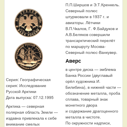
П.П.Ширшов и Э.Т.Кренкель.
Северный полюс
штурмовали в 1937 г. и
авиаторы. Лётчики
В.П.Чкалов, Г. Ф.Байдуков и
А.В.Беляков совершили
трансарктический перелёт
по маршруту Москва-
Северный полюс-Ванкувер.
Аверс
в центре диска — эмблема
Банка России (двуглавый
Серия: Географическая
орёл художника И.
серия: Исследование
Билибина), в нижней части —
Русской Арктики
обозначение металла, проба
Дата выпуска: 07.12.1995
сплава, товарный знак
монетного двора
Арктика — северная
и содержание драгоценного
полярная область Земли —
металла в чистоте.
издавна привлекала к себе
По окружности надписи,
внимание смелых