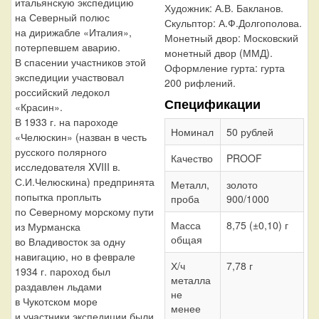
итальянскую экспедицию
Художник:
А.В. Бакланов.
на Северный полюс
Скульптор:
А.Ф.Долгополова.
на дирижабле «Италия»,
Монетный двор:
Московский
потерпевшем аварию.
монетный двор (ММД).
В спасении участников этой
Оформление гурта:
гурта
экспедиции участвовал
200 рифлений.
российский ледокол
Спецификации
«Красин».
В 1933 г. на пароходе
Номинал
50 рублей
«Челюскин» (назван в честь
русского полярного
Качество
PROOF
исследователя XVIII в.
С.И.Челюскина) предпринята
Металл,
золото
попытка проплыть
проба
900/1000
по Северному морскому пути
Масса
8,75 (±0,10) г
из Мурманска
общая
во Владивосток за одну
навигацию, но в феврале
Х/ч
7,78 г
1934 г. пароход был
металла
раздавлен льдами
не
в Чукотском море
менее
и участники экспедиции были