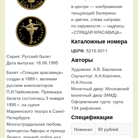
в центре — изображения
танцующей балерины
и цветка, слева направо
по окружности — надпись:
«СПЯЩАЯ КРАСАВИЦА».
Каталожные номера
ЦБРФ
: 5216-0011
Серия: Русский балет
Авторы
Дата выпуска: 16.06.1995
Художник:
А.В. Бакланов.
Балет «Спящая красавица»
Скульптор:
А.А.Королюк,
создан в 1889 г. великим
Н.А.Носов.
русским композитором
Монетный двор:
Московский
П.И.Чайковским. Премьера
монетный двор (ММД).
балета состоялась 3 января
Оформление гурта:
гурта
1890 г. на сцене
134 рифления.
Мариинского театра в Санкт-
Спецификации
Петербурге.
Многострадальная любовь
Номинал
50 рублей
принцессы Авроры и принца
Дезирэ, триумф добра над