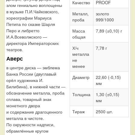
Качество
PROOF
злом гениально воплощены
в музыке П.И.Чайковского,
Металл,
золото
хореографии Мариуса
проба
999/1000
Петипа по сказке Шарля
Перо и либретто
Масса
7,89 (±0,10) г
общая
И.А.Всеволжского —
директора Императорских
Х/ч
7,78 г
театров.
металла
Аверс
не
менее
в центре диска — эмблема
Банка России (двуглавый
Диаметр
22,60 (-0,15)
орёл художника И.
мм
Билибина), в нижней части —
обозначение металла, проба
Толщина
1,30 (±0,15)
сплава, товарный знак
мм
монетного двора
Тираж
2500 шт.
и содержание драгоценного
металла в чистоте.
По окружности надписи,
обрамлённые кругом