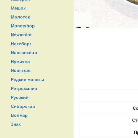
Мешок
Молоток
Monetshop
Newmolot
Нотеборг
Numismat.ru
Нумизма
Numizrus
Редкие монеты
Ретромания
Русский
Сибирский
Со
Волмар
Ст
Знак
П