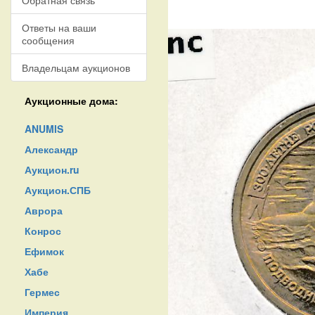
Обратная связь
Ответы на ваши
сообщения
Владельцам аукционов
Аукционные дома:
ANUMIS
Александр
Аукцион.ru
Аукцион.СПБ
Аврора
Конрос
Ефимок
Хабе
Гермес
Империя