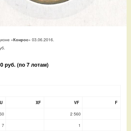
ционе «
Конрос
» 03.06.2016.
уб.
 руб. (по 7 лотам)
U
XF
VF
F
60
2 560
7
1