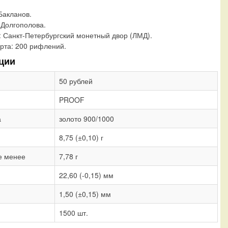
 Бакланов.
 Долгополова.
:
Санкт-Петербургский монетный двор (ЛМД).
рта:
200 рифлений.
ции
50 рублей
PROOF
а
золото 900/1000
8,75 (±0,10) г
е менее
7,78 г
22,60 (-0,15) мм
1,50 (±0,15) мм
1500 шт.