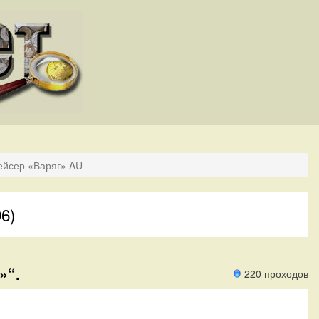
ейсер «Варяг» AU
6)
»“.
220 проходов