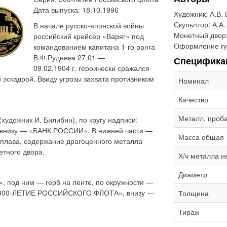
Дата выпуска: 18.10.1996
Художник:
А.В.
Скульптор:
А.А.
В начале русско-японской войны
Монетный двор
российский крейсер «Варяг» под
Оформление гу
командованием капитана 1-го ранга
В.Ф.Руднева 27.01 —
Специфика
09.02.1904 г. героически
сражался
й эскадрой. Ввиду угрозы захвата противником
Номинал
Качество
Металл, проб
художник И. Билибин), по кругу надписи:
, внизу — «БАНК РОССИИ». В нижней части —
Масса общая
сплава, содержание драгоценного металла
етного двора.
Х/ч металла н
Диаметр
, под ним — герб на ленте, по окружности —
 «300-ЛЕТИЕ РОССИЙСКОГО ФЛОТА», внизу —
Толщина
Тираж