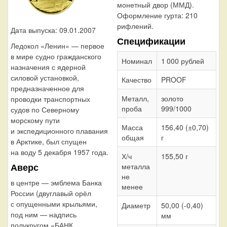
монетный двор (ММД).
Оформление гурта:
210
рифлений.
Дата выпуска: 09.01.2007
Спецификации
Ледокол «Ленин» — первое
в мире судно гражданского
Номинал
1 000 рублей
назначения с ядерной
силовой установкой,
Качество
PROOF
предназначенное для
Металл,
золото
проводки транспортных
проба
999/1000
судов по Северному
морскому пути
Масса
156,40 (±0,70)
и экспедиционного плавания
общая
г
в Арктике, был спущен
на воду 5 декабря 1957 года.
Х/ч
155,50 г
Аверс
металла
не
в центре — эмблема Банка
менее
России (двуглавый орёл
с опущенными крыльями,
Диаметр
50,00 (-0,40)
под ним — надпись
мм
полукругом «БАНК