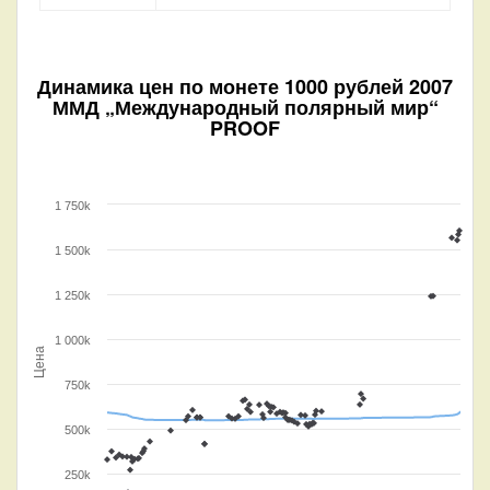
Динамика цен по монете
1000 рублей 2007
ММД „Международный полярный мир“
PROOF
1 750k
1 500k
1 250k
1 000k
Цена
750k
500k
250k