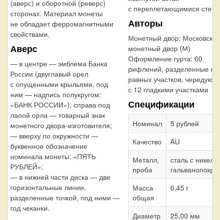
(аверс) и оборотной (реверс)
с переплетающимися стебл
сторонах. Материал монеты
Авторы
не обладает ферромагнитными
свойствами.
Монетный двор:
Московски
Аверс
монетный двор (М)
Оформление гурта:
60
— в центре — эмблема Банка
рифлений, разделенные на
России (двуглавый орел
равных участков, чередующ
с опущенными крыльями, под
с 12 гладкими участками
ним — надпись полукругом:
Спецификации
«БАНК РОССИИ»), справа под
лапой орла — товарный знак
Номинал
5 рублей
монетного двора-изготовителя;
— вверху по окружности —
Качество
AU
буквенное обозначение
номинала монеты: «ПЯТЬ
Металл,
сталь с никел
РУБЛЕЙ»;
проба
гальванопокры
— в нижней части диска — две
горизонтальные линии,
Масса
6,45 г
разделенные точкой, под ними —
общая
год чеканки.
Диаметр
25,00 мм