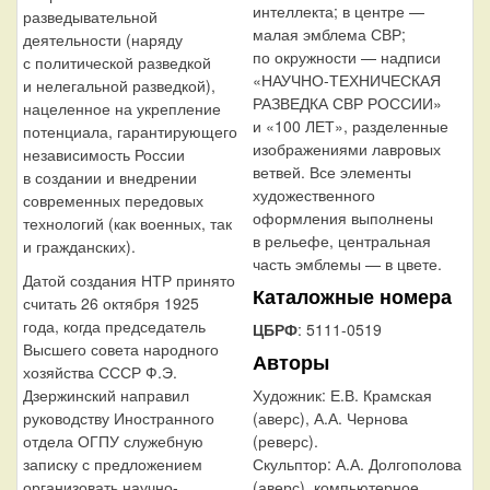
интеллекта; в центре —
разведывательной
малая эмблема СВР;
деятельности (наряду
по окружности — надписи
с политической разведкой
«НАУЧНО-ТЕХНИЧЕСКАЯ
и нелегальной разведкой),
РАЗВЕДКА СВР РОССИИ»
нацеленное на укрепление
и «100 ЛЕТ», разделенные
потенциала, гарантирующего
изображениями лавровых
независимость России
ветвей. Все элементы
в создании и внедрении
художественного
современных передовых
оформления выполнены
технологий (как военных, так
в рельефе, центральная
и гражданских).
часть эмблемы — в цвете.
Датой создания НТР принято
Каталожные номера
считать 26 октября 1925
года, когда председатель
ЦБРФ
: 5111-0519
Высшего совета народного
Авторы
хозяйства СССР Ф.Э.
Дзержинский направил
Художник:
Е.В. Крамская
руководству Иностранного
(аверс), А.А. Чернова
отдела ОГПУ служебную
(реверс).
записку с предложением
Скульптор:
А.А. Долгополова
организовать научно-
(аверс), компьютерное