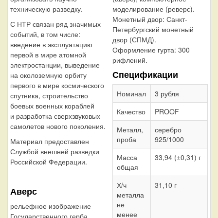
техническую разведку.
моделирование (реверс).
Монетный двор:
Санкт-
С НТР связан ряд значимых
Петербургский монетный
событий, в том числе:
двор (СПМД).
введение в эксплуатацию
Оформление гурта:
300
первой в мире атомной
рифлений.
электростанции, выведение
Спецификации
на околоземную орбиту
первого в мире космического
Номинал
3 рубля
спутника, строительство
боевых военных кораблей
Качество
PROOF
и разработка сверхзвуковых
самолетов нового поколения.
Металл,
серебро
проба
925/1000
Материал предоставлен
Службой внешней разведки
Масса
33,94 (±0,31) г
Российской Федерации.
общая
Х/ч
31,10 г
Аверс
металла
не
рельефное изображение
менее
Государственного герба