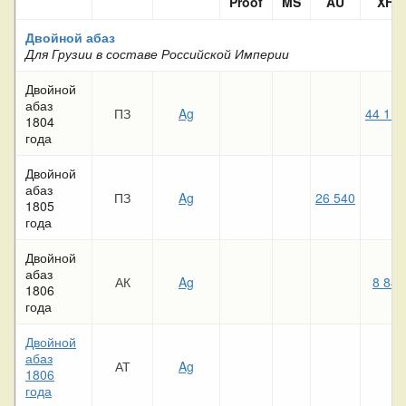
Proof
MS
AU
XF
Двойной абаз
Для Грузии в составе Российской Империи
Двойной
абаз
ПЗ
Ag
44 110
1804
года
Двойной
абаз
ПЗ
Ag
26 540
1805
года
Двойной
абаз
АК
Ag
8 840
1806
года
Двойной
абаз
АТ
Ag
1806
года