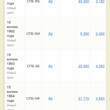
СПБ ФБ
Ag
49 450
3 180
года
Новый
орел
15
копеек
1862
СПБ МИ
Ag
9 390
2 400
года
Новый
орел
15
копеек
1863
СПБ АБ
Ag
25 950
4 560
года
Новый
орел
15
копеек
1864
СПБ НФ
Ag
21 770
4 840
года
Новый
орел