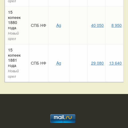
орел
15
копеек
1880
СПБ НФ
Ag
40 050
8 950
года
Новый
орел
15
копеек
1881
СПБ НФ
Ag
29 080
13 640
года
Новый
орел