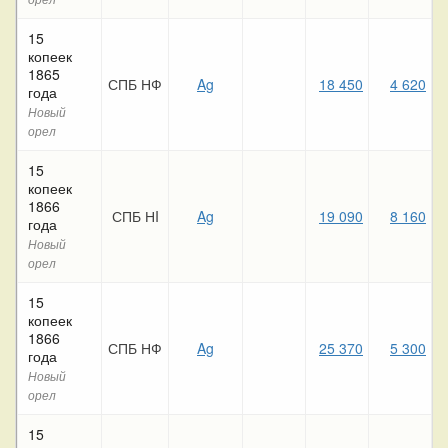
15
копеек
1865
СПБ НФ
Ag
18 450
4 620
года
Новый
орел
15
копеек
1866
СПБ НI
Ag
19 090
8 160
года
Новый
орел
15
копеек
1866
СПБ НФ
Ag
25 370
5 300
года
Новый
орел
15