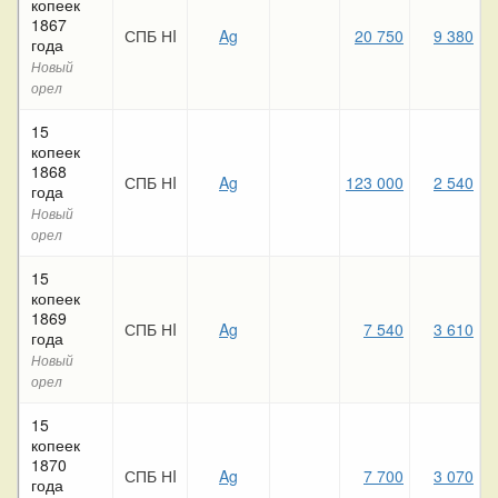
копеек
1867
СПБ НI
Ag
20 750
9 380
года
Новый
орел
15
копеек
1868
СПБ НI
Ag
123 000
2 540
года
Новый
орел
15
копеек
1869
СПБ НI
Ag
7 540
3 610
года
Новый
орел
15
копеек
1870
СПБ НI
Ag
7 700
3 070
года