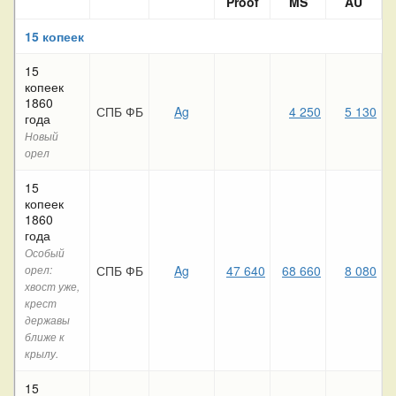
Proof
MS
AU
15 копеек
15
копеек
1860
СПБ ФБ
Ag
4 250
5 130
года
Новый
орел
15
копеек
1860
года
Особый
СПБ ФБ
Ag
47 640
68 660
8 080
орел:
хвост уже,
крест
державы
ближе к
крылу.
15