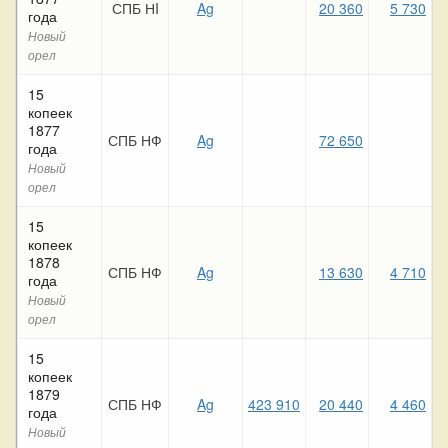
СПБ НI
Ag
20 360
5 730
года
Новый
орел
15
копеек
1877
СПБ НФ
Ag
72 650
года
Новый
орел
15
копеек
1878
СПБ НФ
Ag
13 630
4 710
года
Новый
орел
15
копеек
1879
СПБ НФ
Ag
423 910
20 440
4 460
года
Новый