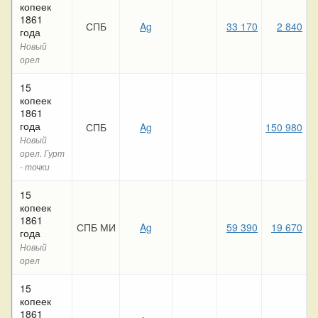
копеек
1861
СПБ
Ag
33 170
2 840
года
Новый
орел
15
копеек
1861
года
СПБ
Ag
150 980
Новый
орел. Гурт
- точки
15
копеек
1861
СПБ МИ
Ag
59 390
19 670
3
года
Новый
орел
15
копеек
1861