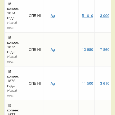
15
копеек
1874
СПБ НI
Ag
51 010
3 000
года
Новый
орел
15
копеек
1875
СПБ НI
Ag
13 980
7 860
года
Новый
орел
15
копеек
1876
СПБ НI
Ag
11 500
3 610
года
Новый
орел
15
копеек
1877