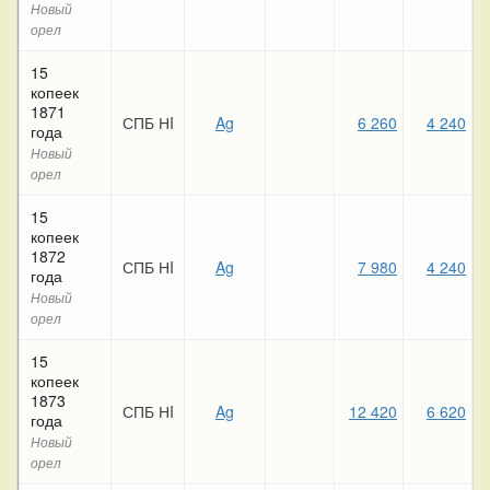
Новый
орел
15
копеек
1871
СПБ НI
Ag
6 260
4 240
года
Новый
орел
15
копеек
1872
СПБ НI
Ag
7 980
4 240
года
Новый
орел
15
копеек
1873
СПБ НI
Ag
12 420
6 620
года
Новый
орел