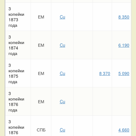
3
копейки
ЕМ
Cu
8 350
1873
года
3
копейки
ЕМ
Cu
6 190
1874
года
3
копейки
ЕМ
Cu
8 370
5 090
1875
года
3
копейки
ЕМ
Cu
2
1876
года
3
копейки
СПБ
Cu
4 660
1876