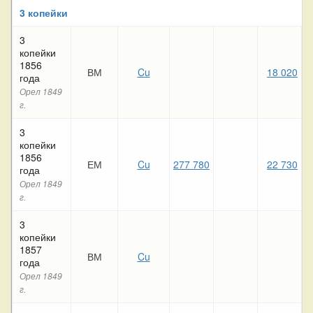
3 копейки
3
копейки
1856
ВМ
Cu
18 020
1
года
Орел 1849
г.
3
копейки
1856
ЕМ
Cu
277 780
22 730
года
Орел 1849
г.
3
копейки
1857
ВМ
Cu
2
года
Орел 1849
г.