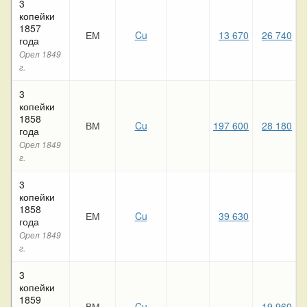
3
копейки
1857
ЕМ
Cu
13 670
26 740
года
Орел 1849
г.
3
копейки
1858
ВМ
Cu
197 600
28 180
1
года
Орел 1849
г.
3
копейки
1858
ЕМ
Cu
39 630
года
Орел 1849
г.
3
копейки
1859
ВМ
Cu
19 960
1