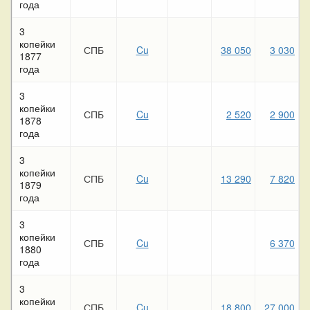
года
3
копейки
СПБ
Cu
38 050
3 030
1877
года
3
копейки
СПБ
Cu
2 520
2 900
1878
года
3
копейки
СПБ
Cu
13 290
7 820
1879
года
3
копейки
СПБ
Cu
6 370
1880
года
3
копейки
СПБ
Cu
18 800
27 000