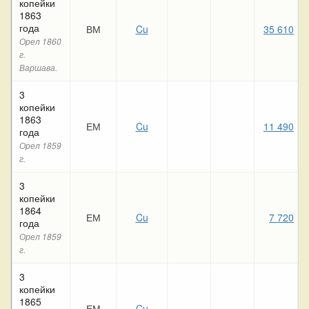
копейки
1863
года
ВМ
Cu
35 610
1
Орел 1860
г.
Варшава.
3
копейки
1863
ЕМ
Cu
11 490
года
Орел 1859
г.
3
копейки
1864
ЕМ
Cu
7 720
года
Орел 1859
г.
3
копейки
1865
ЕМ
Cu