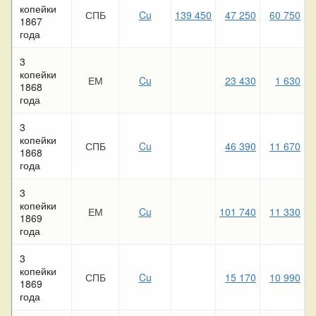
копейки
СПБ
Cu
139 450
47 250
60 750
1867
года
3
копейки
ЕМ
Cu
23 430
1 630
1868
года
3
копейки
СПБ
Cu
46 390
11 670
1868
года
3
копейки
ЕМ
Cu
101 740
11 330
1869
года
3
копейки
СПБ
Cu
15 170
10 990
1869
года