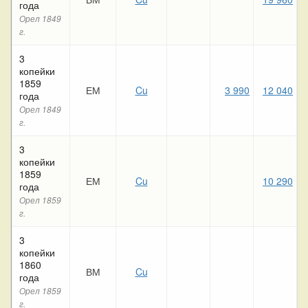
года
Орел 1849
г.
3
копейки
1859
ЕМ
Cu
3 990
12 040
года
Орел 1849
г.
3
копейки
1859
ЕМ
Cu
10 290
года
Орел 1859
г.
3
копейки
1860
ВМ
Cu
1
года
Орел 1859
г.