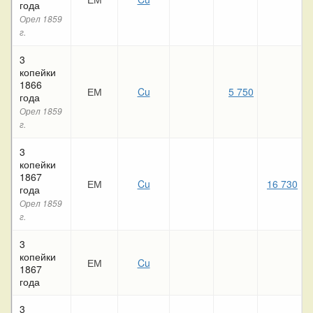
года
Орел 1859
г.
3
копейки
1866
ЕМ
Cu
5 750
года
Орел 1859
г.
3
копейки
1867
ЕМ
Cu
16 730
1
года
Орел 1859
г.
3
копейки
ЕМ
Cu
1867
года
3