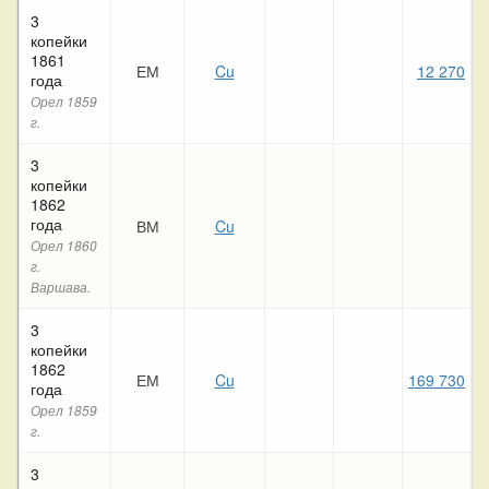
3
копейки
1861
ЕМ
Cu
12 270
года
Орел 1859
г.
3
копейки
1862
года
ВМ
Cu
1
Орел 1860
г.
Варшава.
3
копейки
1862
ЕМ
Cu
169 730
года
Орел 1859
г.
3