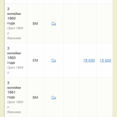
3
копейки
1860
года
ВМ
Cu
2
Орел 1860
г.
Варшава.
3
копейки
1860
ЕМ
Cu
78 630
15 620
года
Орел 1859
г.
3
копейки
1861
года
ВМ
Cu
Орел 1860
г.
Варшава.