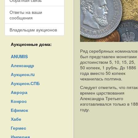
Обратная связь
Ответы на ваши
сообщения
Владельцам аукционов
Аукционные дома:
Ряд серебряных номиналов
ANUMIS
был представлен монетами
достоинством 5, 10, 15, 25,
Александр
50 копеек, 1 рубль. До 1886
года вместо 50 копеек
Аукцион.ru
чеканилась полтина.
Аукцион.СПБ
Следует отметить, что пятак
Аврора
времен царствования
Александра Третьего
Конрос
изготавливался только в 18
году.
Ефимок
Хабе
Гермес
Империя