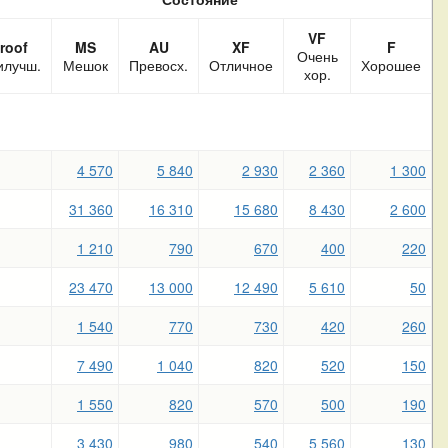
VF
roof
MS
AU
XF
F
Очень
илучш.
Мешок
Превосх.
Отличное
Хорошее
хор.
4 570
5 840
2 930
2 360
1 300
31 360
16 310
15 680
8 430
2 600
1 210
790
670
400
220
23 470
13 000
12 490
5 610
50
1 540
770
730
420
260
7 490
1 040
820
520
150
1 550
820
570
500
190
3 430
980
540
5 560
130