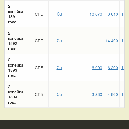
2
копейки
СПБ
Cu
18 870
3 610
1 6
1891
года
2
копейки
СПБ
Cu
14 400
1 7
1892
года
2
копейки
СПБ
Cu
6 000
6 200
1 9
1893
года
2
копейки
СПБ
Cu
3 280
4 860
1 8
1894
года