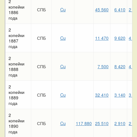
2
копейки
СПБ
Cu
45 560
6 410
2 7
1886
года
2
копейки
СПБ
Cu
11 470
9 620
4 0
1887
года
2
копейки
СПБ
Cu
7 500
8 420
4 9
1888
года
2
копейки
СПБ
Cu
32 410
3 140
3 3
1889
года
2
копейки
СПБ
Cu
117 880
25 510
2 910
2 4
1890
года