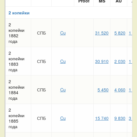
Proof
MS
AU
XF
2 копейки
2
копейки
СПБ
Cu
31 520
5 820
1 8
1882
года
2
копейки
СПБ
Cu
30 910
2 030
1 3
1883
года
2
копейки
СПБ
Cu
5 450
4 060
1 8
1884
года
2
копейки
СПБ
Cu
15 740
9 830
3 5
1885
года