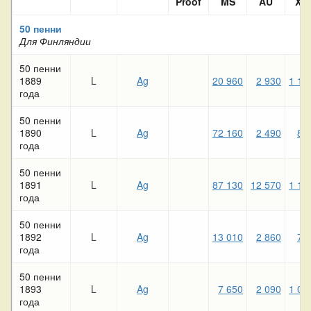
Proof
MS
AU
XF
50 пенни
Для Финляндии
50 пенни
1889
L
Ag
20 960
2 930
1 18
года
50 пенни
1890
L
Ag
72 160
2 490
80
года
50 пенни
1891
L
Ag
87 130
12 570
1 15
года
50 пенни
1892
L
Ag
13 010
2 860
78
года
50 пенни
1893
L
Ag
7 650
2 090
1 00
года