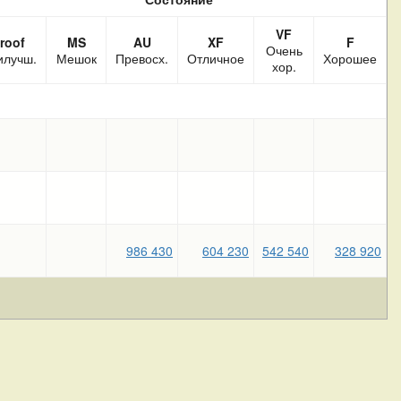
VF
roof
MS
AU
XF
F
Очень
илучш.
Мешок
Превосх.
Отличное
Хорошее
хор.
986 430
604 230
542 540
328 920