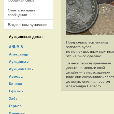
Обратная связь
Ответы на ваши
сообщения
Владельцам аукционов
Аукционные дома:
Предполагалась чеканка
ANUMIS
золотого рубля,
но по неизвестным причина
Александр
это не было сделано.
Аукцион.ru
За весь период правления
деньги не меняли свой
Аукцион.СПБ
дизайн — в первозданном
Аврора
виде они сохранились вплот
до вступления на престол
Конрос
Александра Первого.
Ефимок
Хабе
Гермес
Империя