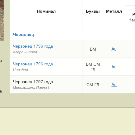
Номинал
Буквы
Металл
P
На
Червонец
Червонец 1796 года
БМ
Au
Аверс — орел
м
Червонец 1796 года
БМ СМ
Au
ГЛ
Новодел
Червонец 1797 года
СМ ГЛ
Au
Монограмма Павла I
ь