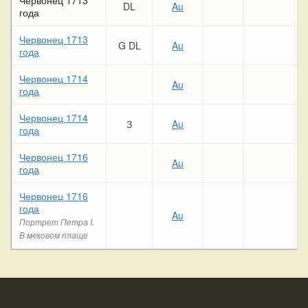
DL
Au
года
Червонец 1713
G DL
Au
года
Червонец 1714
Au
года
Червонец 1714
З
Au
года
Червонец 1716
Au
года
Червонец 1716
года
Au
Портрет Петра I.
В меховом плаще