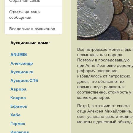
Обратная связь
Ответы на ваши
сообщения
Владельцам аукционов
Аукционные дома:
Все петровские монеты был
ANUMIS
невыгодны для народа.
Поэтому в последовавшую
Александр
при Анне Иоановне денежн
реформу население
Аукцион.ru
избавлялось от петровских
Аукцион.СПБ
денег, что объясняет их
повышенную редкость и
Аврора
соотвественно, стоимость у
коллекционеров.
Конрос
Петр I, в отличии от своего
Ефимок
отца Алексея Михайловича,
Хабе
смог успешно ввести медны
монеты в денежный обиход.
Гермес
Империя