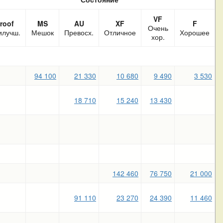
VF
roof
MS
AU
XF
F
Очень
илучш.
Мешок
Превосх.
Отличное
Хорошее
хор.
94 100
21 330
10 680
9 490
3 530
18 710
15 240
13 430
142 460
76 750
21 000
91 110
23 270
24 390
11 460