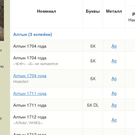
Номинал
Буквы
Металл
P
На
Алтын (3 копейки)
Алтын 1704 года
БК
Ag
и
Алтын 1704 года
БК
Ag
«•Б•К•». «Б» не читается
ую
Алтын 1704 года
БК
Ag
Новодел
Алтын 1711 года
Ag
Алтын 1711 года
БК DL
Ag
Алтын 1712 года
е
Ag
«АЛmЫ / ННIКЪ»
Алтын 1712 года