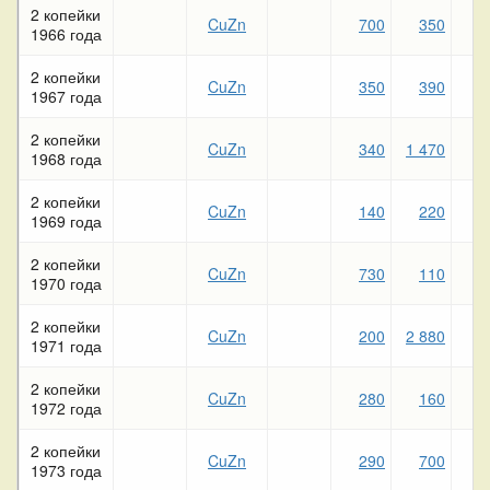
2 копейки
CuZn
700
350
2
1966 года
2 копейки
CuZn
350
390
1967 года
2 копейки
CuZn
340
1 470
1968 года
2 копейки
CuZn
140
220
1969 года
2 копейки
CuZn
730
110
1970 года
2 копейки
CuZn
200
2 880
1971 года
2 копейки
CuZn
280
160
1972 года
2 копейки
CuZn
290
700
1973 года