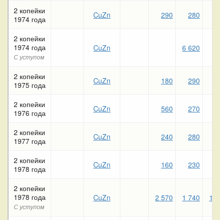
2 копейки
CuZn
290
280
1974 года
2 копейки
1974 года
CuZn
6 620
С уступом
2 копейки
CuZn
180
290
1975 года
2 копейки
CuZn
560
270
1976 года
2 копейки
CuZn
240
280
1977 года
2 копейки
CuZn
160
230
1
1978 года
2 копейки
1978 года
CuZn
2 570
1 740
1 4
С уступом