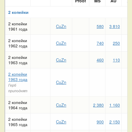
Proof
MS
AU
X
2 копейки
2 копейки
CuZn
580
3 810
1961 года
2 копейки
CuZn
740
250
1
1962 года
2 копейки
CuZn
460
110
1963 года
2 копейки
1963 года
CuZn
Герб
приподнят
2 копейки
CuZn
2 380
1 160
6
1964 года
2 копейки
CuZn
900
2 150
1
1965 года