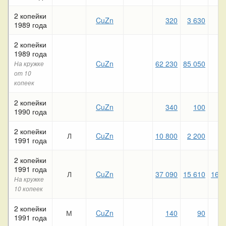
2 копейки
CuZn
320
3 630
1989 года
2 копейки
1989 года
CuZn
62 230
85 050
На кружке
от 10
копеек
2 копейки
CuZn
340
100
1990 года
2 копейки
Л
CuZn
10 800
2 200
1991 года
2 копейки
1991 года
Л
CuZn
37 090
15 610
16 9
На кружке
10 копеек
2 копейки
М
CuZn
140
90
7
1991 года