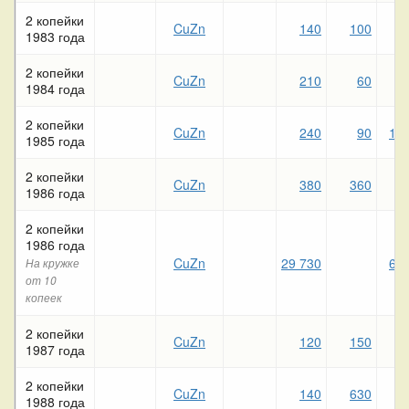
2 копейки
CuZn
140
100
1983 года
2 копейки
CuZn
210
60
1984 года
2 копейки
CuZn
240
90
1 3
1985 года
2 копейки
CuZn
380
360
1986 года
2 копейки
1986 года
CuZn
29 730
6 0
На кружке
от 10
копеек
2 копейки
CuZn
120
150
1987 года
2 копейки
CuZn
140
630
1988 года