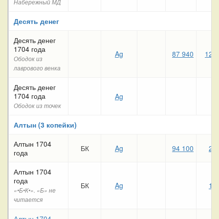
Набережный МД
Десять денег
Десять денег
1704 года
Ag
87 940
122
Ободок из
лаврового венка
Десять денег
1704 года
Ag
Ободок из точек
Алтын (3 копейки)
Алтын 1704
БК
Ag
94 100
21
года
Алтын 1704
года
БК
Ag
18
«•Б•К•». «Б» не
читается
Алтын 1704