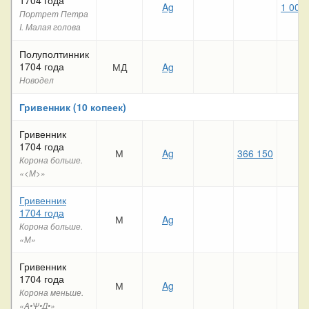
Ag
1 000
Портрет Петра
I. Малая голова
Полуполтинник
1704 года
МД
Ag
Новодел
Гривенник (10 копеек)
Гривенник
1704 года
М
Ag
366 150
Корона больше.
«<М>»
Гривенник
1704 года
М
Ag
Корона больше.
«М»
Гривенник
1704 года
М
Ag
Корона меньше.
«A•Ѱ•Д•»