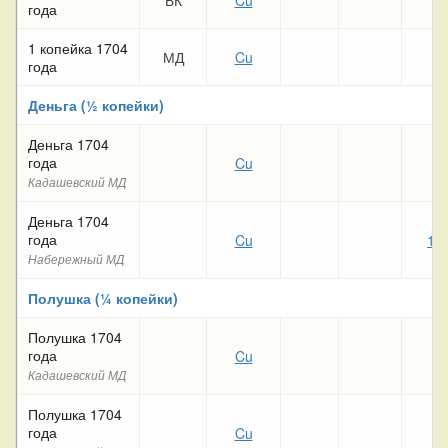
года
1 копейка 1704
МД
Cu
года
Деньга (½ копейки)
Деньга 1704
года
Cu
1
Кадашевский МД
Деньга 1704
года
Cu
11
Набережный МД
Полушка (¼ копейки)
Полушка 1704
года
Cu
4
Кадашевский МД
Полушка 1704
года
Cu