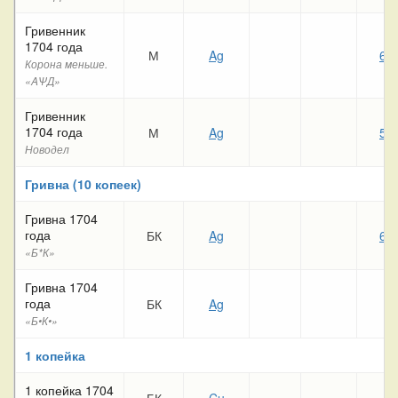
Гривенник
1704 года
М
Ag
60
Корона меньше.
«AѰД»
Гривенник
1704 года
М
Ag
50
Новодел
Гривна (10 копеек)
Гривна 1704
года
БК
Ag
66
«Б*К»
Гривна 1704
года
БК
Ag
«Б•К•»
1 копейка
1 копейка 1704
БК
Cu