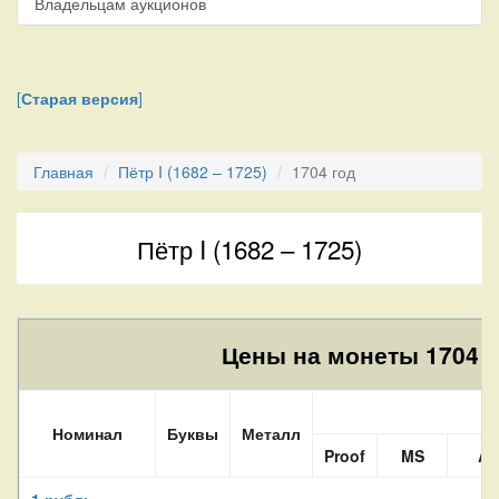
Владельцам аукционов
[
Старая версия
]
Главная
Пётр I (1682 – 1725)
1704 год
Пётр I (1682 – 1725)
Цены на монеты 1704 г
С
Номинал
Буквы
Металл
Proof
MS
A
1 рубль