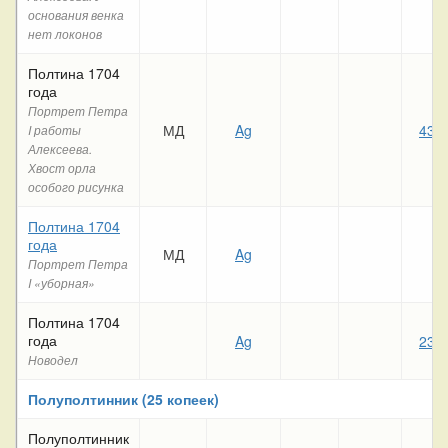
основания венка
нет локонов
Полтина 1704
года
Портрет Петра
МД
Ag
436
I работы
Алексеева.
Хвост орла
особого рисунка
Полтина 1704
года
МД
Ag
Портрет Петра
I «уборная»
Полтина 1704
года
Ag
236
Новодел
Полуполтинник (25 копеек)
Полуполтинник