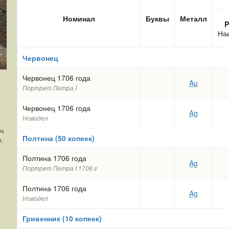
Номинал
Буквы
Металл
P
На
Червонец
Червонец 1706 года
Au
Портрет Петра I
Червонец 1706 года
Ag
Новодел
ч
Полтина (50 копеек)
.
Полтина 1706 года
Ag
Портрет Петра I 1706 г
Полтина 1706 года
Ag
Новодел
Гривенник (10 копеек)