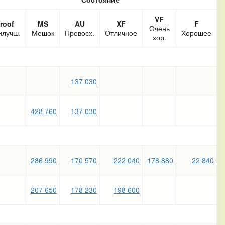
VF
roof
MS
AU
XF
F
Очень
илучш.
Мешок
Превосх.
Отличное
Хорошее
хор.
137 030
428 760
137 030
286 990
170 570
222 040
178 880
22 840
207 650
178 230
198 600