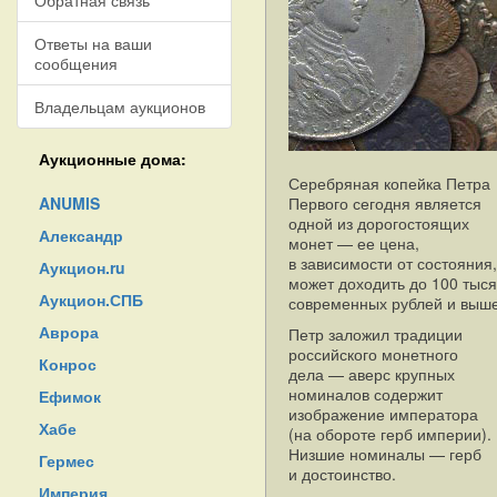
Обратная связь
Ответы на ваши
сообщения
Владельцам аукционов
Аукционные дома:
Серебряная копейка Петра
ANUMIS
Первого сегодня является
одной из дорогостоящих
Александр
монет — ее цена,
в зависимости от состояния,
Аукцион.ru
может доходить до 100 тыся
Аукцион.СПБ
современных рублей и выше
Аврора
Петр заложил традиции
российского монетного
Конрос
дела — аверс крупных
номиналов содержит
Ефимок
изображение императора
Хабе
(на обороте герб империи).
Низшие номиналы — герб
Гермес
и достоинство.
Империя