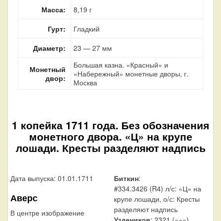
Масса:
8,19 г
Гурт:
Гладкий
Диаметр:
23 — 27 мм
Большая казна. «Красный» и
Монетный
«Набережный» монетные дворы, г.
двор:
Москва
1 копейка 1711 года. Без обозначения
монетного двора. «Ц» на крупе
лошади. Кресты разделяют надпись
Дата выпуска: 01.01.1711
Биткин
:
#334.3426 (R4) л/с: «Ц» на
Аверс
крупе лошади, о/с: Кресты
разделяют надпись
В центре изображение
Уздеников
: 2321 («÷»)