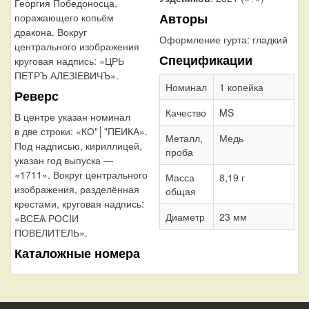
Георгия Победоносца,
Авторы
поражающего копьём
дракона. Вокруг
Оформление гурта:
гладкий
центрального изображения
Спецификации
круговая надпись: «ЦРЬ
ПЕТРЪ АЛЕЗIЕВИЧЪ».
Номинал
1 копейка
Реверс
Качество
MS
В центре указан номинал
в две строки: «КО"│"ПЕИКА».
Металл,
Медь
Под надписью, кириллицей,
проба
указан год выпуска —
«1711». Вокруг центрального
Масса
8,19 г
изображения, разделённая
общая
крестами, круговая надпись:
Диаметр
23 мм
«ВСЕѦ РОСIИ
ПОВЕЛИТЕЛЬ».
Каталожные номера