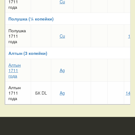
1711
Cu
2 
года
Полушка (¼ копейки)
Полушка
1711
Cu
12 
года
Алтын (3 копейки)
Алтын
1711
Ag
года
Алтын
1711
БК DL
Ag
142 
года