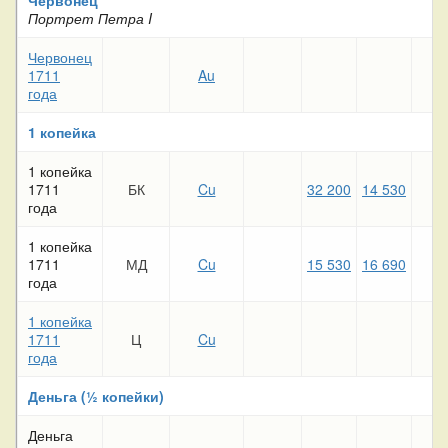
Портрет Петра I
Червонец
1711
Au
года
1 копейка
1 копейка
1711
БК
Cu
32 200
14 530
5 
года
1 копейка
1711
МД
Cu
15 530
16 690
8 
года
1 копейка
1711
Ц
Cu
года
Деньга (½ копейки)
Деньга