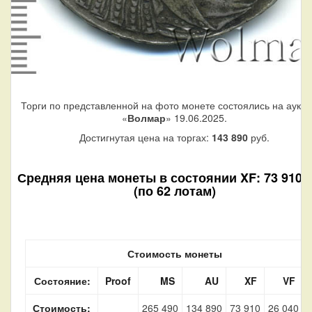
Торги по представленной на фото монете состоялись на аукц
«
Волмар
» 19.06.2025.
Достигнутая цена на торгах:
143 890
руб.
Средняя цена монеты в состоянии XF: 73 910 р
(по 62 лотам)
Стоимость монеты
Состояние:
Proof
MS
AU
XF
VF
Стоимость:
265 490
134 890
73 910
26 040