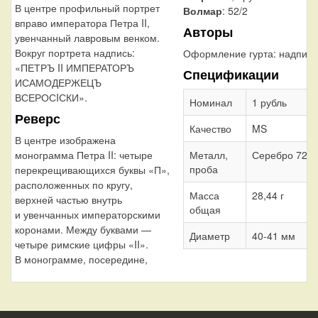
В центре профильный портрет
Волмар
: 52/2
вправо императора Петра II,
Авторы
увенчанный лавровым венком.
Вокруг портрета надпись:
Оформление гурта:
надпись
«ПЕТРЪ II ИМПЕРАТОРЪ
Спецификации
ИСАМОДЕРЖЕЦЪ
ВСЕРОСIСКИ».
Номинал
1 рубль
Реверс
Качество
MS
В центре изображена
Металл,
Серебро 728
монограмма Петра II: четыре
проба
перекрещивающихся буквы «П»,
расположенных по кругу,
Масса
28,44 г
верхней частью внутрь
общая
и увенчанных императорскими
коронами. Между буквами —
Диаметр
40-41 мм
четыре римские цифры «II».
В монограмме, посередине,