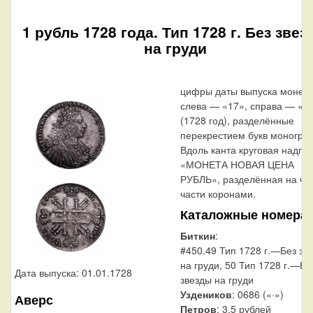
1 рубль 1728 года. Тип 1728 г. Без зве
на груди
цифры даты выпуска монеты
слева — «17», справа — «2
(1728 год), разделённые
перекрестием букв моногра
Вдоль канта круговая надпис
«МОНЕТА НОВАЯ ЦЕНА
РУБЛЬ», разделённая на че
части коронами.
Каталожные номера
Биткин
:
#450.49 Тип 1728 г.—Без зв
на груди, 50 Тип 1728 г.—Бе
Дата выпуска: 01.01.1728
звезды на груди
Уздеников
: 0686 («·»)
Аверс
Петров
: 3,5 рублей