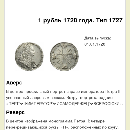
1 рубль 1728 года. Тип 1727 г
Дата выпуска:
З
01.01.1728
л
4
о
р
Б
н
Г
Аверс
У
В центре профильный портрет вправо императора Петра II,
П
увенчанный лавровым венком. Вокруг портрета надпись:
В
«ПЕРТЪ•II•ИМПЕРАТОРЪ•ИСАМОДЕРЖЕЦЪ•ВСЕРОСIСКИ».
Реверс
О
В центре изображена монограмма Петра II: четыре
перекрещивающихся буквы «П», расположенных по кругу,