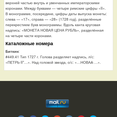
верхней частью внутрь и увенчанных императорскими
коронами. Между буквами — четыре римские цифры «II».
В монограмме, посередине, цифры даты выпуска монеты:
слева — «17», справа — «28» (1728 год), разделённые
перекрестием букв монограммы. Вдоль канта круговая
надпись: «МОНЕТА НОВАЯ ЦЕНА РУБЛЬ», разделённая
на четыре части коронами.
Каталожные номера
Биткин
:
#449.41 Тип 1727 г. Голова разделяет надпись, л/с:
«ПЕТРЬ·II*…». Над головой звезда, о/с: «…НОВАѦ·…».