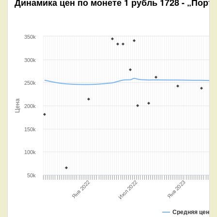
Динамика цен по монете
1 рубль 1728 - „Порт
350k
300k
250k
Цена
200k
150k
100k
50k
Июл 2022
Янв 2022
И
Янв 2023
Средняя цена