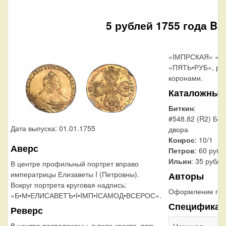
5 рублей 1755 года BS
«IМПРСКАЯ» «Р
«ПЯТЬ•РУБ», раз
коронами.
Каталожные
Биткин
:
#548.82 (R2) Бе
Дата выпуска: 01.01.1755
двора
Конрос
: 10/1
Аверс
Петров
: 60 рубл
Ильин
: 35 рубле
В центре профильный портрет вправо
императрицы Елизаветы I (Петровны).
Авторы
Вокруг портрета круговая надпись:
Оформление гур
«Б•М•ЕЛИСАВЕТЪ•I•IМП•IСАМОД•ВСЕРОС».
Спецификац
Реверс
В центре расположены, в виде креста, пять
Номинал