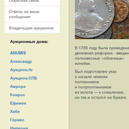
Обратная связь
Ответы на ваши
сообщения
Владельцам аукционов
Аукционные дома:
В 1755 году была проведен
ANUMIS
денежная реформа - введе
полновесные «облачные»
Александр
копейки.
Аукцион.ru
Был подготовлен указ
о начале чеканки
Аукцион.СПБ
полтинников
Аврора
и полуполтинников
из золота — к сожалению,
Конрос
он так и остался на бумаге.
Ефимок
Хабе
Гермес
Империя