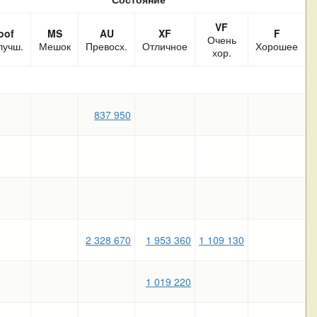
VF
oof
MS
AU
XF
F
Очень
лучш.
Мешок
Превосх.
Отличное
Хорошее
хор.
837 950
2 328 670
1 953 360
1 109 130
1 019 220