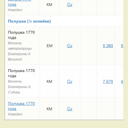
года
КМ
Cu
Новодел
Полушка (¼ копейки)
Полушка 1770
года
Вензель
ЕМ
Cu
5 380
5 9
императрицы
Екатерины II
Великой
Полушка 1770
года
КМ
Cu
7 670
4 7
Вензель
Екатерины II,
Сибирь
Полушка 1770
года
КМ
Cu
Новодел