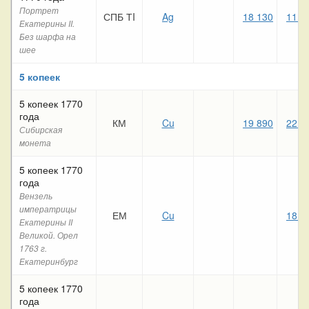
Портрет
СПБ ТI
Ag
18 130
11 7
Екатерины II.
Без шарфа на
шее
5 копеек
5 копеек 1770
года
КМ
Cu
19 890
22 4
Сибирская
монета
5 копеек 1770
года
Вензель
императрицы
ЕМ
Cu
18 1
Екатерины II
Великой. Орел
1763 г.
Екатеринбург
5 копеек 1770
года