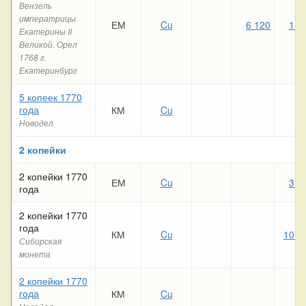
Вензель
императрицы
ЕМ
Cu
6 120
1 2
Екатерины II
Великой. Орел
1768 г.
Екатеринбург
5 копеек 1770
года
КМ
Cu
Новодел
2 копейки
2 копейки 1770
ЕМ
Cu
3 3
года
2 копейки 1770
года
КМ
Cu
10 5
Сибирская
монета
2 копейки 1770
года
КМ
Cu