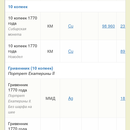
10 копеек
10 копеек 1770
года
КМ
Cu
98 960
23 0
Сибирская
монета
10 копеек 1770
года
КМ
Cu
89 6
Новодел
Гривенник (10 копеек)
Портрет Екатерины II
Гривенник
1770 года
Портрет
ММД
Ag
18 8
Екатерины II.
Без шарфа на
шее
Гривенник
1770 года