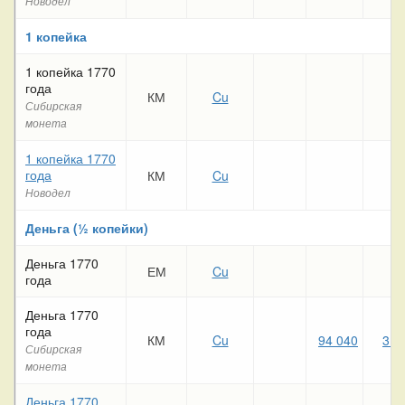
Новодел
1 копейка
1 копейка 1770
года
КМ
Cu
Сибирская
монета
1 копейка 1770
года
КМ
Cu
Новодел
Деньга (½ копейки)
Деньга 1770
ЕМ
Cu
года
Деньга 1770
года
КМ
Cu
94 040
3 1
Сибирская
монета
Деньга 1770