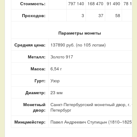
Стоимость:
797 140
168 470
91 490
78 160
Проходов:
3
37
58
7
Параметры монеты
Средняя цена:
137890 руб. (по 105 лотам)
Металл:
Золото 917
Масса:
6,54 г
Гурт:
Узор
Диаметр:
23 мм
Монетный
Санкт-Петербургский монетный двор, г. Са
двор:
Петербург
Минцмейстер:
Павел Андреевич Ступицын (1810–1825)