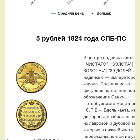
Средняя цена
Волмар
5 рублей 1824 года СПБ-ПС
В центре надпись в четыре
«ЧИСТАГО"│"ЗОЛОТА"│"1
ЗОЛОТН="│"39 ДОЛЕЙ.». 
надписью — императорска
корона. Под надписью —
фигурная черта, под ней 
обозначение Санкт-
Петербургского монетного
«С.П.Б.». Вдоль канта, не 
до короны, изображен вено
из лавровой и дубовой ветв
которые в нижней части
перевязаны лентой на узе
Дата выпуска: 01.01.1824