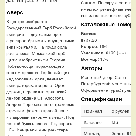
бантом. По окружности кан
имеются рельефные элеме
Аверс
выполненные в виде зубцо
В центре изображен
Каталожные номер
Государственный Герб Российской
Биткин
:
империи — двуглавый орёл
#737.23
с распростёртыми и опущенными
Конрос
: 16/6
вниз крыльями. На груди орла
Уздеников
: 0199 («·»)
расположен Московский герб —
Волмар
: 17/6
щит с изображением Георгия
Победоносца, поражающего
Авторы
копьем дракона. Гербовый щит,
Монетный двор:
Санкт-
над головами орла, венчает
Петербургский монетный д
императорская корона. Орёл
Оформление гурта:
пункти
держит, перевитые орденской
лентой ордена Св. Апостола
Спецификации
Андрея Первозванного, громовые
стрелы и факел в правой лапе
Номинал
5 рублей
и лавровый венок — в левой. Под
Качество
MS
лентой буквы: слева «П», справа
«С». Инициалы минцмейстера
Металл,
Золото 917
Павла Ступицына. Над орлом