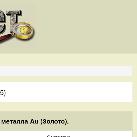
5)
металла Au (Золото).
Состояние