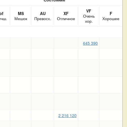
VF
of
MS
AU
XF
F
Очень
учш.
Мешок
Превосх.
Отличное
Хорошее
хор.
645 390
2 216 120