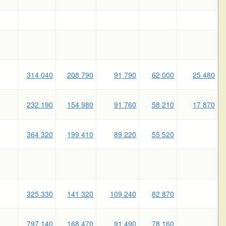
314 040
208 790
91 790
62 000
25 480
232 190
154 980
91 760
58 210
17 870
364 320
199 410
89 220
55 520
325 330
141 320
109 240
82 870
797 140
168 470
91 490
78 160