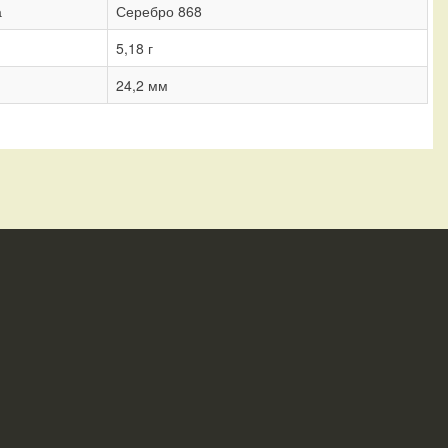
а
Серебро 868
5,18 г
24,2 мм