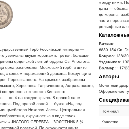
между ними. По
даты — обознач
до короны, изо
части перевяза
рельефные элем
Каталожны
Биткин
:
сударственный Герб Российской империи —
#880.154 Cв. Г
ого увенчаны двумя коронами, третья, большая
Конрос
: 138/30
динены орденской лентой ордена Св. Апостола
Уздеников
: 19
ди орла расположен Московский герб, в щите
Волмар
: 117/2
ец с копьем поражающий дракона. Вокруг щита
Авторы
дрея Первозванного. На крыльях изображены
Монетный двор
льского, Херсонеса Таврического, Астраханского,
Оформление гу
б соединенных княжеств Киевского,
о — по 4 на каждое крыло. В правой лапе
Специфика
ржава. Под правой лапой — буква «Н», под
 минцмейстера Николая Иоссы. Центральная
Номинал
изображения, окружностью в виде точек.
дпись: «ЧИСТОГО СЕРЕБРА 1 ЗОЛОТНИК 5 ¼
Качество
веточной розеткой. По окружности канта