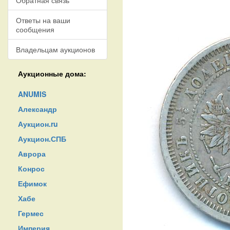
Обратная связь
Ответы на ваши
сообщения
Владельцам аукционов
Аукционные дома:
ANUMIS
Александр
Аукцион.ru
Аукцион.СПБ
Аврора
Конрос
Ефимок
Хабе
Гермес
Империя