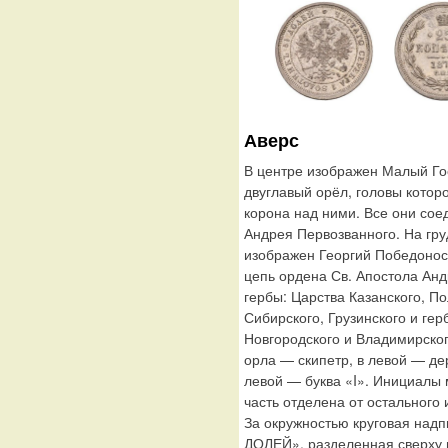
Аверс
В центре изображен Малый Го
двуглавый орёл, головы котор
корона над ними. Все они сое
Андрея Первозванного. На гру
изображен Георгий Победонос
цепь ордена Св. Апостола Ан
гербы: Царства Казанского, По
Сибирского, Грузинского и гер
Новгородского и Владимирског
орла — скипетр, в левой — де
левой — буква «I». Инициалы
часть отделена от остального 
За окружностью круговая на
ДОЛЕЙ», разделенная сверху ц