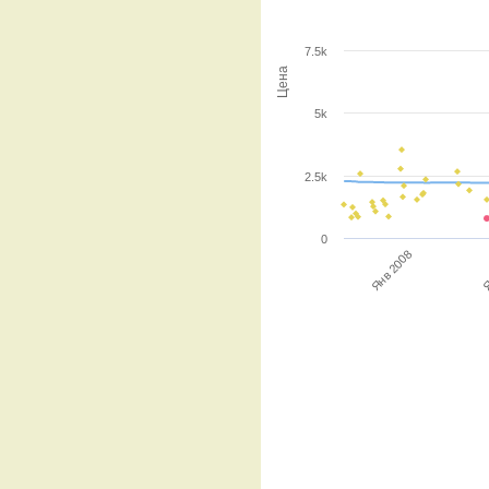
7.5k
Цена
5k
2.5k
0
Я
Янв 2008