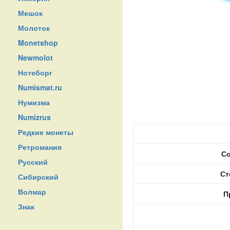
Мешок
Молоток
Monetshop
Newmolot
Нотеборг
Numismat.ru
Нумизма
Numizrus
Редкие монеты
Ретромания
Со
Русский
Ст
Сибирский
Волмар
П
Знак