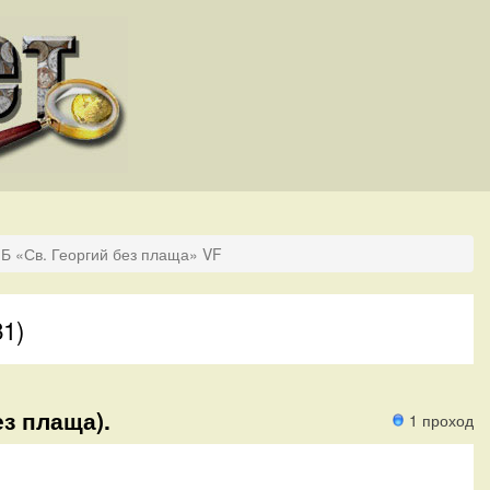
ПБ «Св. Георгий без плаща» VF
81)
ез плаща).
1 проход