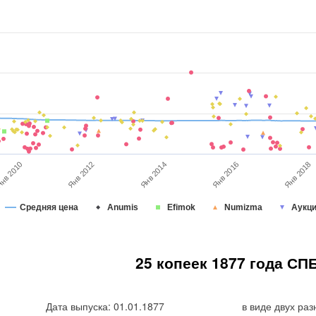
Янв 2016
Янв 2014
Янв 2012
нв 2010
Янв 2018
Средняя цена
Anumis
Efimok
Numizma
Аукц
25 копеек 1877 года СПБ
Дата выпуска: 01.01.1877
в виде двух ра