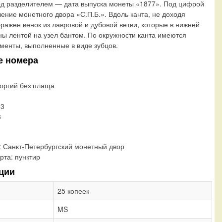
д разделителем — дата выпуска монеты «1877». Под цифрой
ение монетного двора «С.П.Б.». Вдоль канта, не доходя
бражен венок из лавровой и дубовой ветви, которые в нижней
ны лентой на узел бантом. По окружности канта имеются
енты, выполненные в виде зубцов.
е номера
еоргий без плаща
23
3
:
Санкт-Петербургский монетный двор
рта:
пунктир
ции
25 копеек
MS