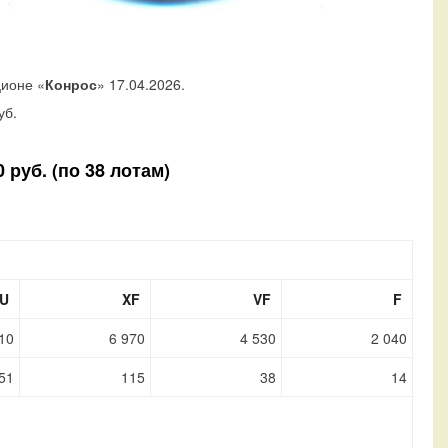
ционе «
Конрос
» 17.04.2026.
уб.
 руб. (по 38 лотам)
U
XF
VF
F
10
6 970
4 530
2 040
51
115
38
14