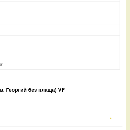
рг
Св. Георгий без плаща) VF