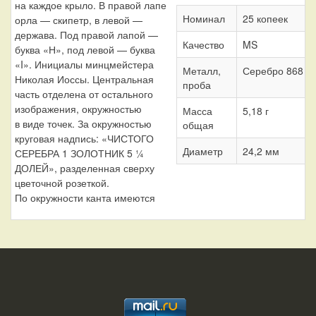
на каждое крыло. В правой лапе
Номинал
25 копеек
орла — скипетр, в левой —
держава. Под правой лапой —
Качество
MS
буква «Н», под левой — буква
«I». Инициалы минцмейстера
Металл,
Серебро 868
Николая Иоссы. Центральная
проба
часть отделена от остального
изображения, окружностью
Масса
5,18 г
в виде точек. За окружностью
общая
круговая надпись: «ЧИСТОГО
Диаметр
24,2 мм
СЕРЕБРА 1 ЗОЛОТНИК 5 ¼
ДОЛЕЙ», разделенная сверху
цветочной розеткой.
По окружности канта имеются