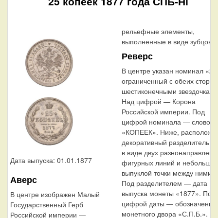
25 копеек 1877 года СПБ-НІ
рельефные элементы,
выполненные в виде зубцов.
Реверс
В центре указан номинал «25
ограниченный с обеих сторон
шестиконечными звездочками
Над цифрой — Корона
Российской империи. Под
цифрой номинала — слово
«КОПЕЕК». Ниже, расположе
декоративный разделитель
в виде двух разнонаправлен
Дата выпуска: 01.01.1877
фигурных линий и небольшо
выпуклой точки между ними.
Аверс
Под разделителем — дата
выпуска монеты «1877». Под
В центре изображен Малый
цифрой даты — обозначение
Государственный Герб
монетного двора «С.П.Б.».
Российской империи —