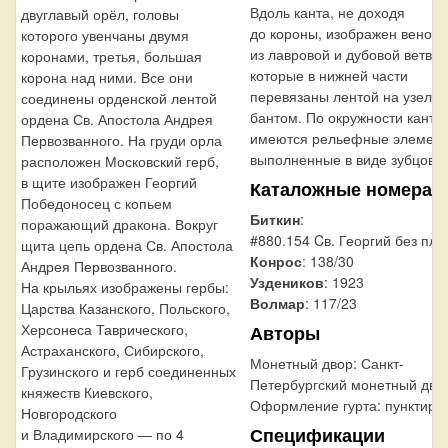
Вдоль канта, не доходя
двуглавый орёл, головы
до короны, изображен венок
которого увенчаны двумя
из лавровой и дубовой ветви,
коронами, третья, большая
которые в нижней части
корона над ними. Все они
перевязаны лентой на узел
соединены орденской лентой
бантом. По окружности канта
ордена Св. Апостола Андрея
имеются рельефные элемент
Первозванного. На груди орла
выполненные в виде зубцов.
расположен Московский герб,
в щите изображен Георгий
Каталожные номера
Победоносец с копьем
Биткин
:
поражающий дракона. Вокруг
#880.154 Cв. Георгий без пл
щита цепь ордена Св. Апостола
Конрос
: 138/30
Андрея Первозванного.
Уздеников
: 1923
На крыльях изображены гербы:
Волмар
: 117/23
Царства Казанского, Польского,
Херсонеса Таврического,
Авторы
Астраханского, Сибирского,
Монетный двор:
Санкт-
Грузинского и герб соединенных
Петербургский монетный дво
княжеств Киевского,
Оформление гурта:
пунктир
Новгородского
Спецификации
и Владимирского — по 4