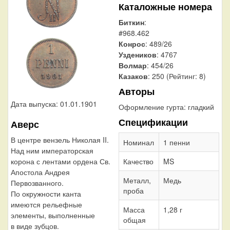
Каталожные номера
Биткин
:
#968.462
Конрос
: 489/26
Уздеников
: 4767
Волмар
: 454/26
Казаков
: 250 (Рейтинг: 8)
Авторы
Дата выпуска: 01.01.1901
Оформление гурта:
гладкий
Спецификации
Аверс
В центре вензель Николая II.
Номинал
1 пенни
Над ним императорская
Качество
MS
корона с лентами ордена Св.
Апостола Андрея
Металл,
Медь
Первозванного.
проба
По окружности канта
имеются рельефные
Масса
1,28 г
элементы, выполненные
общая
в виде зубцов.